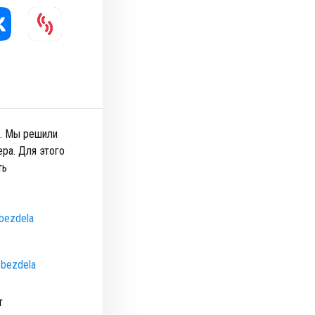
”. Мы решили
ра. Для этого
ть
ebezdela
ebezdela
т