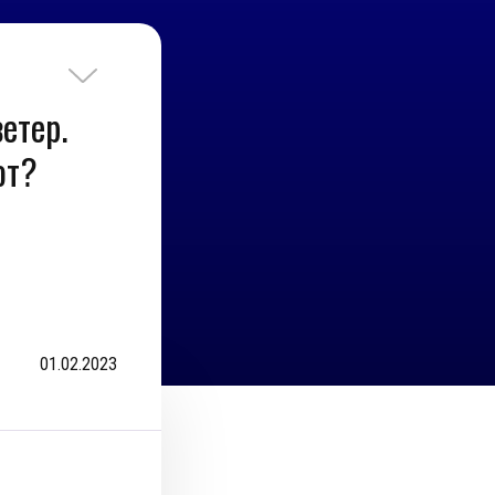
етер.
ют?
01.02.2023