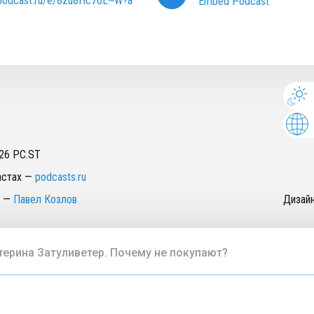
/podcast.ru/e/8zu8Hc7oL~W?a
Embed Podcast
26
PC.ST
астах
—
podcasts.ru
—
Павел Козлов
Дизай
терина Затуливетер. Почему не покупают?