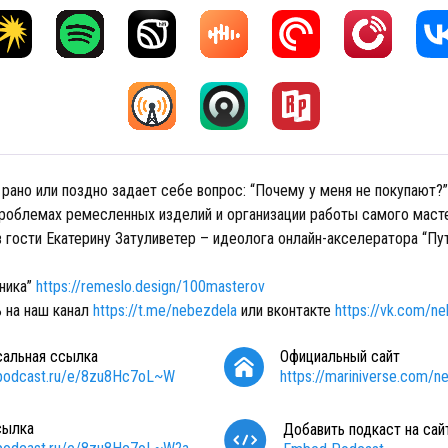
рано или поздно задает себе вопрос: “Почему у меня не покупают?
проблемах ремесленных изделий и организации работы самого масте
 гости Екатерину Затуливетер – идеолога онлайн-акселератора “Пу
ника”
https://remeslo.design/100masterov
 на наш канал
https://t.me/nebezdela
или вконтакте
https://vk.com/n
сальная ссылка
Официальный сайт
/podcast.ru/e/8zu8Hc7oL~W
https://mariniverse.com/n
сылка
Добавить подкаст на сай