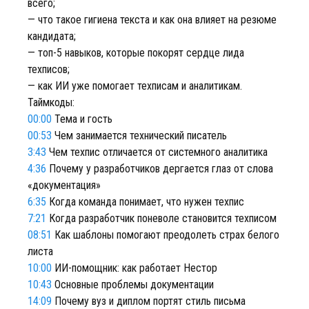
всего;
— что такое гигиена текста и как она влияет на резюме
кандидата;
— топ-5 навыков, которые покорят сердце лида
техписов;
— как ИИ уже помогает техписам и аналитикам.
Таймкоды:
00:00
Тема и гость
00:53
Чем занимается технический писатель
3:43
Чем техпис отличается от системного аналитика
4:36
Почему у разработчиков дергается глаз от слова
«документация»
6:35
Когда команда понимает, что нужен техпис
7:21
Когда разработчик поневоле становится техписом
08:51
Как шаблоны помогают преодолеть страх белого
листа
10:00
ИИ-помощник: как работает Нестор
10:43
Основные проблемы документации
14:09
Почему вуз и диплом портят стиль письма