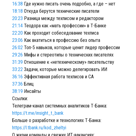
16:38
Где нужно писать очень подробно, а где – нет
18:18
Откуда берутся технические писатели
20:23
Разница между техписом и редактором
21:14
Теодора как «мать профессии» в Т-Банке
22:20
Как проходит собеседование техписа
23:06
Как вкатиться в профессию без опыта
26:02
Топ-5 навыков, которые ценит лидер профессии
29:26
Мифы и стереотипы о технических писателях
31:39
Отношение к «нетехническому» писательству
33:22
Задачи, которые можно делегировать ИИ
36:16
Эффективная работа техписов и СА
37:36
Блиц
38:19
Инсайты
Ссылки:
Телеграм-канал системных аналитиков Т-Банка:
https://t.me/insight_t_bank
Больше о разработке и технологиях Т-Банка:
https://l.tbank.ru/kod_zheltyi
О жизни команды и свежих ИТ-вакансиях: