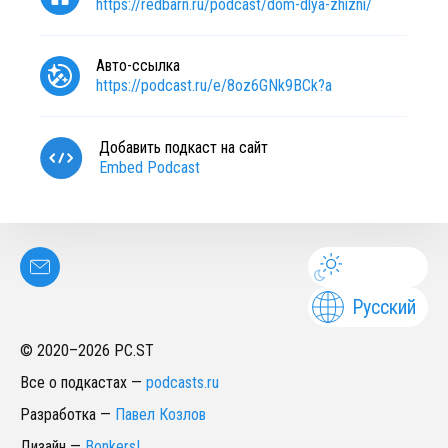
https://redbarn.ru/podcast/dom-dlya-zhizni/
Авто-ссылка
https://podcast.ru/e/8oz6GNk9BCk?a
Добавить подкаст на сайт
Embed Podcast
Русский
© 2020–
2026
PC.ST
Все о подкастах
—
podcasts.ru
Разработка
—
Павел Козлов
Дизайн
—
Bonkers!