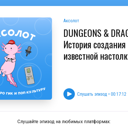
Аксолот
DUNGEONS & DRA
История создания
известной настол
Слушать эпизод
•
00:17:12
Слушайте эпизод на любимых платформах: