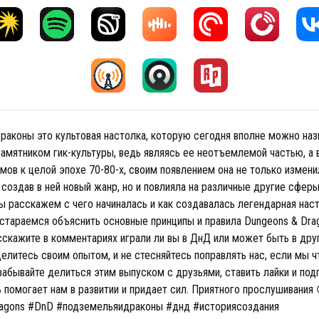
раконы это культовая настолка, которую сегодня вполне можно наз
амятником гик-культуры, ведь являясь ее неотъемлемой частью, а 
мов к целой эпохе 70-80-х, своим появлением она не только измен
 создав в ней новый жанр, но и повлияла на различные другие сферы
ы расскажем с чего начиналась и как создавалась легендарная нас
остараемся объяснить основные принципы и правила Dungeons & Dra
сскажите в комментариях играли ли вы в ДнД или может быть в дру
елитесь своим опытом, и не стесняйтесь поправлять нас, если мы ч
 забывайте делиться этим выпуском с друзьями, ставить лайки и под
ь помогает нам в развитии и придает сил. Приятного прослушивания 
agons #DnD #подземельяидраконы #днд #историясоздания