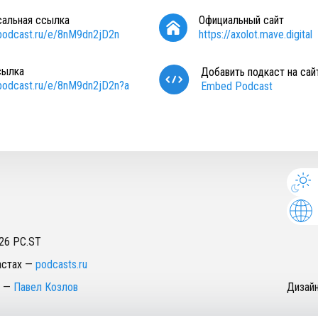
сальная ссылка
Официальный сайт
/podcast.ru/e/8nM9dn2jD2n
https://axolot.mave.digital
сылка
Добавить подкаст на сай
/podcast.ru/e/8nM9dn2jD2n?a
Embed Podcast
26
PC.ST
астах
—
podcasts.ru
—
Павел Козлов
Дизай