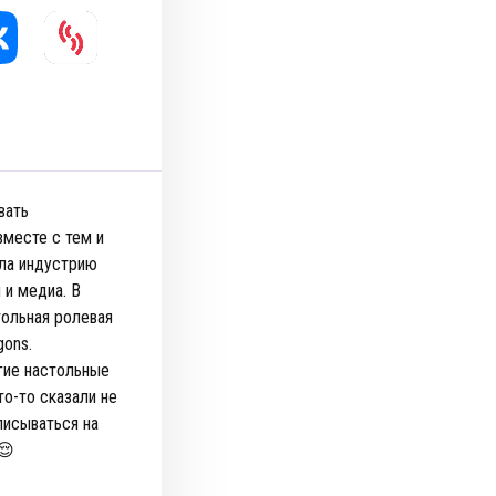
вать
вместе с тем и
ила индустрию
 и медиа. В
тольная ролевая
gons.
гие настольные
то-то сказали не
писываться на
😌