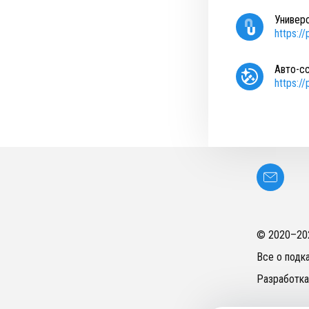
Универ
https:/
Авто-с
https:/
© 2020–
20
Все о подк
Разработка