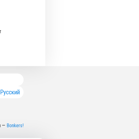
т
Русский
н
—
Bonkers!