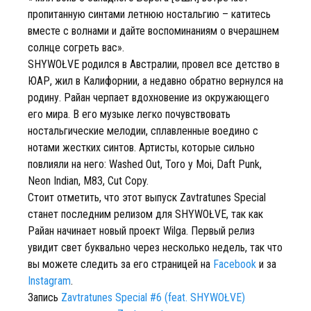
пропитанную синтами летнюю ностальгию – катитесь
вместе с волнами и дайте воспоминаниям о вчерашнем
солнце согреть вас».
SHYWOŁVE родился в Австралии, провел все детство в
ЮАР, жил в Калифорнии, а недавно обратно вернулся на
родину. Райан черпает вдохновение из окружающего
его мира. В его музыке легко почувствовать
ностальгические мелодии, сплавленные воедино с
нотами жестких синтов. Артисты, которые сильно
повлияли на него: Washed Out, Toro y Moi, Daft Punk,
Neon Indian, M83, Cut Copy.
Стоит отметить, что этот выпуск Zavtratunes Special
станет последним релизом для SHYWOŁVE, так как
Райан начинает новый проект Wilga. Первый релиз
увидит свет буквально через несколько недель, так что
вы можете следить за его страницей на
Facebook
и за
Instagram
.
Запись
Zavtratunes Special #6 (feat. SHYWOŁVE)