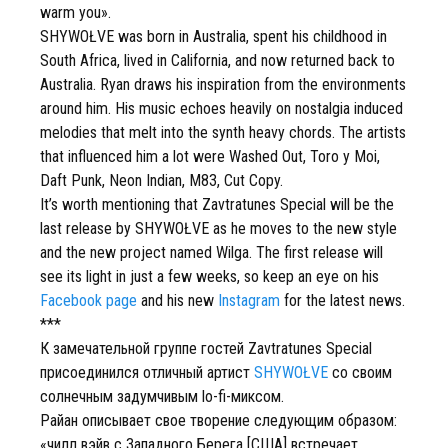
warm you».
SHYWOŁVE was born in Australia, spent his childhood in
South Africa, lived in California, and now returned back to
Australia. Ryan draws his inspiration from the environments
around him. His music echoes heavily on nostalgia induced
melodies that melt into the synth heavy chords. The artists
that influenced him a lot were Washed Out, Toro y Moi,
Daft Punk, Neon Indian, M83, Cut Copy.
It’s worth mentioning that Zavtratunes Special will be the
last release by SHYWOŁVE as he moves to the new style
and the new project named Wilga. The first release will
see its light in just a few weeks, so keep an eye on his
Facebook page
and his new
Instagram
for the latest news.
***
К замечательной группе гостей Zavtratunes Special
присоединился отличный артист
SHYWOŁVE
со своим
солнечным задумчивым lo-fi-миксом.
Райан описывает свое творение следующим образом:
«чилл вэйв с Западного Берега [США] встречает