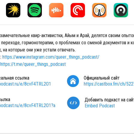
 замечательные квир-активистки, Айым и Арай, делятся своим опыто
о переходе, гормонотерапии, о проблемах со сменой документов и 
, на которые они уже устали отвечать.
м:
https://www.instagram.com/queer_things_podcast/
:
https://t.me/queer_things_podcast
сальная ссылка
Официальный сайт
/podcast.ru/e/8cvF4TRL2O1
https://castbox.fm/ch/52
сылка
Добавить подкаст на сай
/podcast.ru/e/8cvF4TRL2O1?a
Embed Podcast