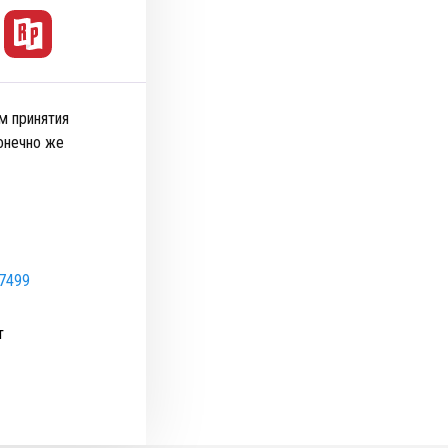
м принятия
конечно же
27499
т