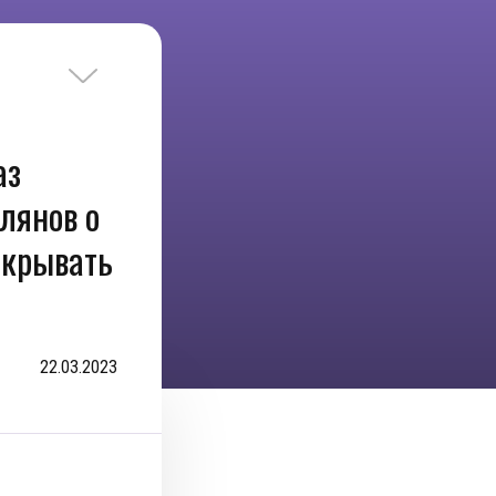
аз
лянов о
открывать
22.03.2023