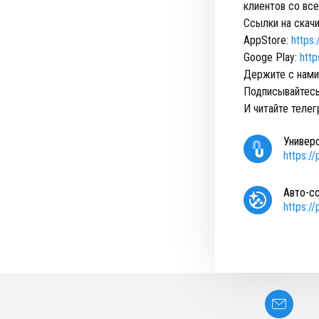
клиентов со вс
Ccылки на скачи
AppStore:
https
Googe Play:
http
Держите с нами
Подписывайтесь
И читайте теле
Универ
https:/
Авто-с
https:/