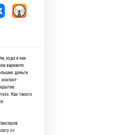
и, куда и как
ом варианте:
ольшие деньги.
 контент-
ткрытие.
ress. Как такого
е.
лансеров.
лату от