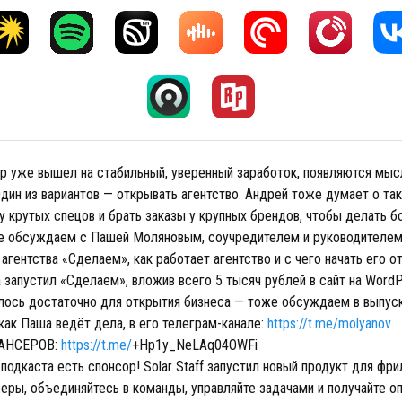
р уже вышел на стабильный, уверенный заработок, появляются мысл
дин из вариантов — открывать агентство. Андрей тоже думает о так
 крутых спецов и брать заказы у крупных брендов, чтобы делать б
е обсуждаем с Пашей Моляновым, соучредителем и руководителем
агентства «Сделаем», как работает агентство и с чего начать его о
запустил «Сделаем», вложив всего 5 тысяч рублей в сайт на WordP
лось достаточно для открытия бизнеса — тоже обсуждаем в выпуск
 как Паша ведёт дела, в его телеграм-канале:
https://t.me/molyanov
АНСЕРОВ:
https://t.me/
+Hp1y_NeLAq04OWFi
подкаста есть спонсор! Solar Staff запустил новый продукт для фри
еры, объединяйтесь в команды, управляйте задачами и получайте оп