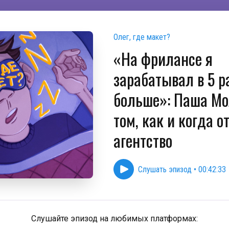
Олег, где макет?
«На фрилансе я
зарабатывал в 5 р
больше»: Паша Мо
том, как и когда 
агентство
Слушать эпизод
•
00:42:33
Слушайте эпизод на любимых платформах: