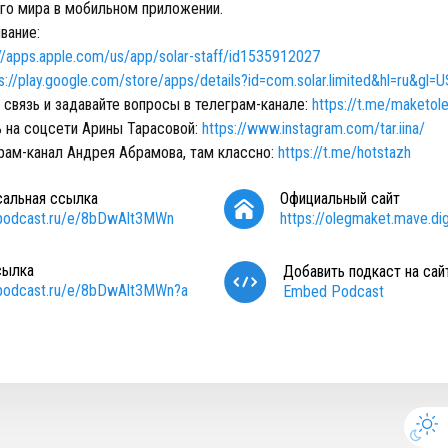
его мира в мобильном приложении.
вание:
://apps.apple.com/us/app/solar-staff/id1535912027
s://play.google.com/store/apps/details?id=com.solar.limited&hl=ru&gl=U
 связь и задавайте вопросы в телеграм-канале:
https://t.me/maketol
 на соцсети Арины Тарасовой:
https://www.instagram.com/tar.iina/
грам-канал Андрея Абрамова, там классно:
https://t.me/hotstazh
сальная ссылка
Официальный сайт
/podcast.ru/e/8bDwAlt3MWn
https://olegmaket.mave.dig
сылка
Добавить подкаст на сай
/podcast.ru/e/8bDwAlt3MWn?a
Embed Podcast