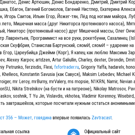
 Данатос, Денис Артюшин, Денис Бондаренко, Дмитрий, Дмитрий Ко
ка, Ебагон, Евгений Богомолов, Евгений Нистлер, Екатерина Алекса
, Игорь Саитов, Ильин Егор, Йожег-тян, Лёд под ногами майора, Лу
лето, Мишечная масса (друг Никиторса протеинового насоса), Мят
ый, Никиторс (протеиновый насос) друг Мишечной массы, Олег Ончки
тр Лаврентьев, Программист на все руки, рокетбунни, Сахалинец (Isl
кая Скуфбрия, Станислав Бартунский, сяомИ, сяомИ – ударение на
в Егор, Цареубийца Джейми (Корг), Я капец как люблю Максима Заре
v, Alexey Karpov, artdzen, Artur Galiullin, Charley, dexter, Dirondin, Dmit
iy Petrunko, ferzisdis, Flexi,
fxfortrader.ru
, Grigoriy Yaffa, hadarelv, hono
 Khelleos, Konstantin Savusia (как Савуся), Maksim Lebedev, Michael K
roiger, mr Leroy, mrBurny, mrValery, ms mopsie, N1KRN, Namir, Nevian
SU, Nikita Strelnikov (на бусти и на патреоне), Nikolay Matrosov, Pav
skov, soshnik, T Yu Jin, Vislavdis, vkhotea, Vladimir Korennoy, Wisebird,
есть завтрашейхов, которые посчитали нужным остаться анонимными
ст 356 – Может, говядина
впервые появилась
Zavtracast
.
сальная ссылка
Официальный сайт