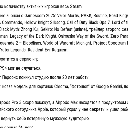
о количеству активных игроков весь Steam.
е анонсы с Gamescom 2025: Valor Mortis, PVKK, Routine, Road Kings
c Commando, Hollow Knight Silksong, Call of Duty Black Ops 7, Lord of t
Black Myth: Zhong Kui, Sekiro: No Defeat (anime), трейлер второго с
tman: Legacy of the Dark Knight, Onimusha Way of the Sword, Zero Pa
uerade 2 – Bloodlines, World of Warcraft Midnight, Project Spectrum
 Yotei Legends, Resident Evil Requiem.
вратится в серию игр.
 PS4 мог не случиться.
т Парсонс покинул студию после 23 лет работы.
 новая модель для картинок Chroma, “фотошоп” от Google Gemini, п
irpods Pro 3 скоро покажут, а Airpods Max находятся в продуктовом
айского сотрудника Apple, который украл у нее секреты и ушел раб
я вернуть себе потерянную мужскую аудиторию.
о сериал “Андор”.