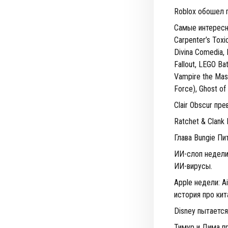
Roblox обошел п
Самые интересны
Carpenter’s Toxi
Divina Comedia, 
Fallout, LEGO Ba
Vampire the Masq
Force), Ghost of
Clair Obscur пре
Ratchet & Clank
Глава Bungie Пи
ИИ-слоп недели:
ИИ-вирусы.
Apple недели: A
история про кит
Disney пытаетс
Тимур и Дима пр