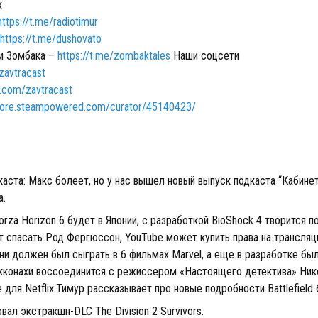
х
https://t.me/radiotimur
https://t.me/dushovato
и Зомбака –
https://t.me/zombaktales
Наши соцсети
/zavtracast
x.com/zavtracast
store.steampowered.com/curator/45140423/
аста: Макс болеет, но у нас вышел новый выпуск подкаста “Кабине
а.
orza Horizon 6 будет в Японии, с разработкой BioShock 4 творится п
ет спасать Род Фергюссон, YouTube может купить права на трансляц
и должен был сыграть в 6 фильмах Marvel, а еще в разработке был
кконахи воссоединится с режиссером «Настоящего детектива» Ни
 для Netflix.Тимур рассказывает про новые подробности Battlefield 
овал экстракшн-DLC The Division 2 Survivors.