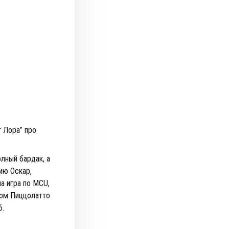
т Лора” про
олный бардак, а
ию Оскар,
а игра по MCU,
ком Пиццолатто
6.