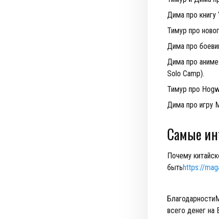
Дима про книгу 
Тимур про новог
Дима про боеви
Дима про аниме 
Solo Camp).
Тимур про Hogw
Дима про игру Me
Самые ин
Почему китайско
быть
https://mag
БлагодарностиМ
всего денег на 