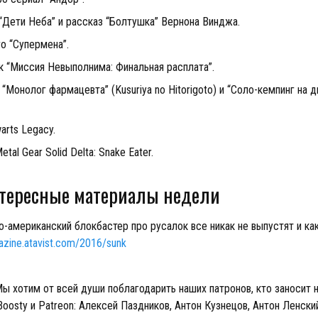
“Дети Неба” и рассказ “Болтушка” Вернона Винджа.
о “Супермена”.
к “Миссия Невыполнима: Финальная расплата”.
“Монолог фармацевта” (Kusuriya no Hitorigoto) и “Соло-кемпинг на дв
arts Legacy.
tal Gear Solid Delta: Snake Eater.
тересные материалы недели
-американский блокбастер про русалок все никак не выпустят и ка
azine.atavist.com/2016/sunk
ы хотим от всей души поблагодарить наших патронов, кто заносит
Boosty и Patreon: Алексей Паздников, Антон Кузнецов, Антон Ленски