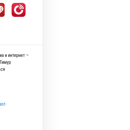
иа и интернет –
 Тимур
ься
ast-