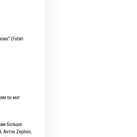
оих” (Futari
ким он мог
 нам больше
й, Антон Zephon,