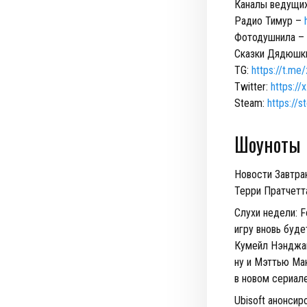
Каналы ведущи
Радио Тимур –
Фотодушнила –
Сказки Дядюшк
TG:
https://t.me
Twitter:
https://
Steam:
https://
Шоуноты
Новости Завтрак
Терри Пратчетт
Слухи недели: F
игру вновь буд
Кумейл Нэнджан
ну и Мэттью Ма
в новом сериале
Ubisoft анонсир