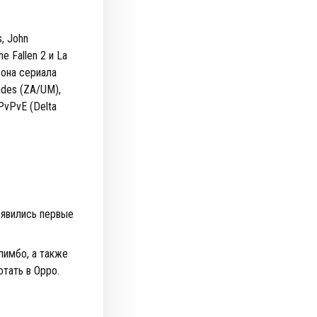
, John
he Fallen 2 и La
езона сериала
rades (ZA/UM),
 PvPvE (Delta
оявились первые
 лимбо, а также
отать в Oppo.