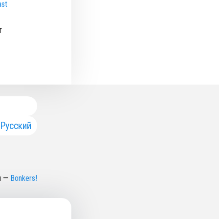
ast
т
Русский
н
—
Bonkers!