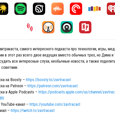
втракаста, самого интересного подкаста про технологии, игры, мед
ми в этот раз всего двое ведущих вместо обычных трех, но Дима и
судить все интересные слухи, необычные новости, а также поделит
 советами.
ка на Boosty –
https://boosty.to/zavtracast
ка на Patreon –
https://patreon.com/zavtracast
ка в Apple Podcasts –
https://podcasts.apple.com/us/channel/zavtrac
180
 YouTube-канал –
https://youtube.com/zavtracast
анал –
https://twitch.tv/zavtracast