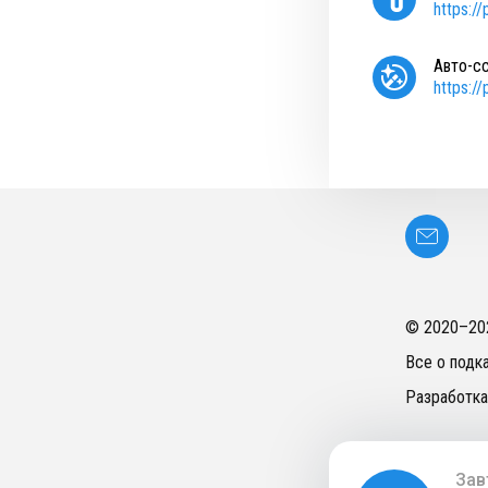
https:/
Авто-с
https:/
© 2020–
20
Все о подк
Разработка
Зав