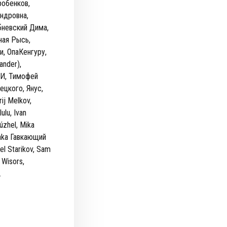
робенков,
ндровна,
бневский Дима,
ная Рысь,
, ОпаКенгуру,
ander),
 И, Тимофей
цкого, Янус,
rij Melkov,
lulu, Ivan
úzhel, Mika
 aka Гавкающий
el Starikov, Sam
 Wisors,
.