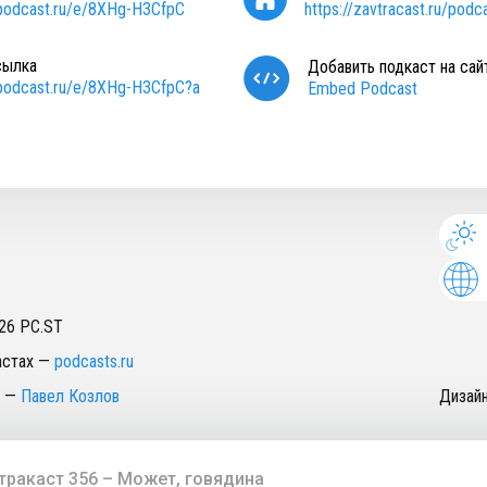
/podcast.ru/e/8XHg-H3CfpC
https://zavtracast.ru/podc
сылка
Добавить подкаст на сай
/podcast.ru/e/8XHg-H3CfpC?a
Embed Podcast
26
PC.ST
астах
—
podcasts.ru
—
Павел Козлов
Дизай
тракаст 356 – Может, говядина