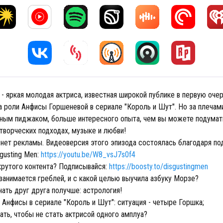
- яркая молодая актриса, известная широкой публике в первую оче
а роли Анфисы Горшеневой в сериале "Король и Шут". Но за плечам
ным пиджаком, больше интересного опыта, чем вы можете подумат
 творческих подходах, музыке и любви!
 нет рекламы. Видеоверсия этого эпизода состоялась благодаря п
gusting Men:
https://youtu.be/W8_vsJ7s0f4
рутого контента? Подписывайся:
https://boosty.to/disgustingmen
занимается греблей, и с какой целью выучила азбуку Морзе?
нать друг друга получше: астрология!
 Анфисы в сериале "Король и Шут": ситуация - четыре Горшка;
ать, чтобы не стать актрисой одного амплуа?