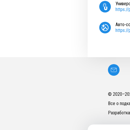
Универ
https:/
Авто-с
https:/
© 2020–
20
Все о подк
Разработка