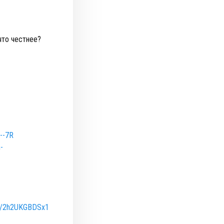
что честнее?
8--7R
-
/e/2h2UKGBDSx1