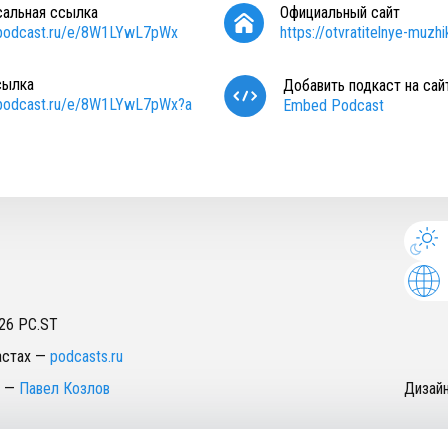
сальная ссылка
Официальный сайт
/podcast.ru/e/8W1LYwL7pWx
https://otvratitelnye-muzhi
сылка
Добавить подкаст на сай
/podcast.ru/e/8W1LYwL7pWx?a
Embed Podcast
26
PC.ST
астах
—
podcasts.ru
—
Павел Козлов
Дизай