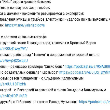
 в "КиШ" отреагировали близкие;
анк, и почему все хотят любви;
ся с дамами - наконец-то разбираемся с экспертом;
правления нужды в тамбуре электрички - удалось ли нам выяснить, 
ях:
https://t.me/valerizoidova
 с гостями из кинематографа:
в: русский голос Шварцнеггера, хоккеист и Кровавый Барон
.ru/e/33zDww79Y./
инская о работе над "Топями" и современной актерской школе
.ru/e/6wj5R25sq2U
кевич - режиссер триллера "Спайс бойз"
https://podcast.ru/e/95iAdR
м с создателями сериала "Карамора"
https://podcast.ru/e/0IUq_DWfrh
первый сезон "Эпидемии" - с Эльдаром Калимулиным
ru/e/6UU1BFItdrh
и второй - с Викторией Агалаковой и снова Эльдаром Калимулиным
.ru/e/4OyfDP-iKSR
", дружба с Гибсоном - в гостях Рашид Нугманов -
https://podcast.ru