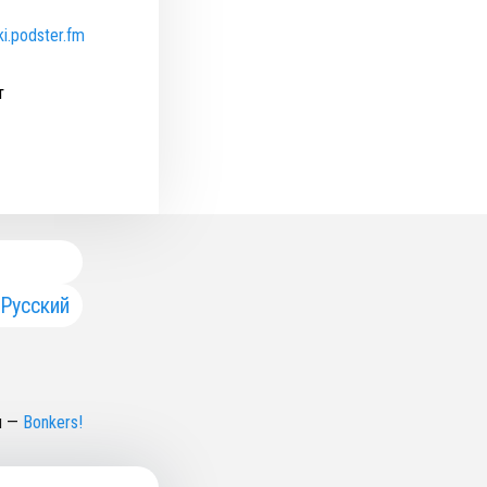
ki.podster.fm
т
Русский
н
—
Bonkers!