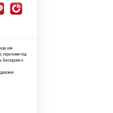
редь как
и, скрытыми под
ь. Беседуем о
оддержке