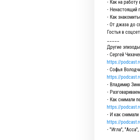
- Как на работу
- Ненастоящий п
- Как знакомить
- От джаза до с
Гостья в соцсет
_____
Другие эпизоды
- Сергей Чихаче
https://podcast
- Софья Володч
https://podcast
- Владимир Зин
- Разговаривае
- Как снимали 
https://podcast.
- И как снимал
https://podcast
- "Игла", "Асса