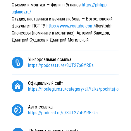
Съемки и монтаж — Филипп Угланов
https://philipp-
uglanov.ru/
Студия, наставники и вечная любовь — Богословский
факультет ПСТГУ
https://www.youtube.com/
@pstbibf
Спонсоры (помяните в молитвах): Артемий Заводов,
Дмитрий Судаков и Дмитрий Могильный
Универсальная ссылка
https://podcast.ru/e/8UT27pGYRBa
Официальный сайт
https://florilegium.ru/category/all/talks/pochitaj-otcza/
Авто-ссылка
https://podcast.ru/e/8UT27pGYRBa?a
Добавить подкаст на сайт