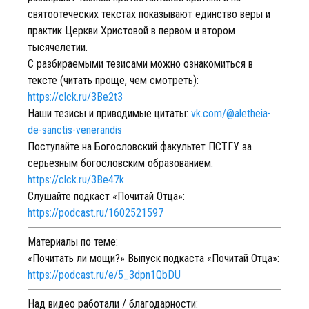
святоотеческих текстах показывают единство веры и
практик Церкви Христовой в первом и втором
тысячелетии.
С разбираемыми тезисами можно ознакомиться в
тексте (читать проще, чем смотреть):
https://clck.ru/3Be2t3
Наши тезисы и приводимые цитаты:
vk.com/@aletheia-
de-sanctis-venerandis
Поступайте на Богословский факультет ПСТГУ за
серьезным богословским образованием:
https://clck.ru/3Be47k
Слушайте подкаст «Почитай Отца»:
https://podcast.ru/1602521597
Материалы по теме:
«Почитать ли мощи?» Выпуск подкаста «Почитай Отца»:
https://podcast.ru/e/5_3dpn1QbDU
Над видео работали / благодарности: