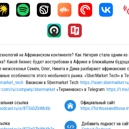
ехнологий на Африканском континенте? Как Нигерия стала одним из
ха? Какой бизнес будет востребован в Африке в ближайшем будущ
е межсезонья Семён, Олег, Никита и Дима разбирают африканские с
вные особенности этого необычного рынка. «SberMarket Tech» в Te
ermarket_tech
Вакансии в Sbermarket Tech:
https://team.sbermarket.ru
br.com/ru/company/sbermarket
«Терменвокс» в Telegram:
https://t.me
сальная ссылка
Официальный сайт
/podcast.ru/e/8TEn0ZbWbXb
https://forthoseandthose.m
сылка
Добавить подкаст на сай