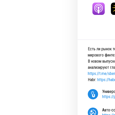
Есть ли рынок т
мирового финте
В новом выпуск
анализируют гла
https://t.me/sb
Habr:
https://ha
Универ
https:/
Авто-с