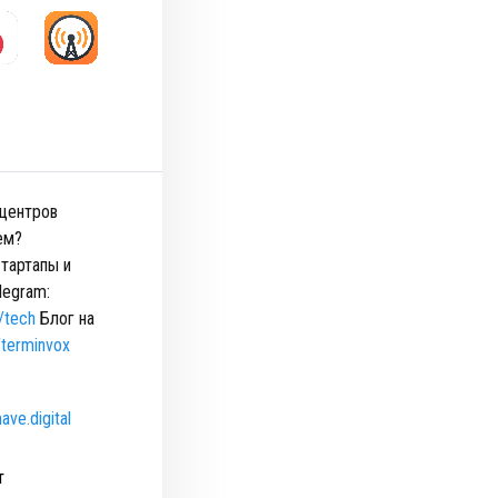
 центров
ем?
тартапы и
legram:
/tech
Блог на
/terminvox
ave.digital
т