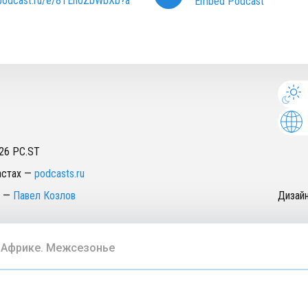
/podcast.ru/e/8TEn0ZbWbXb?a
Embed Podcast
26
PC.ST
астах
—
podcasts.ru
—
Павел Козлов
Дизай
в Африке. Межсезонье