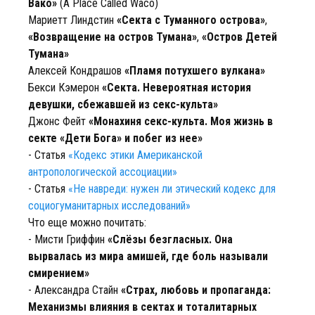
Вако»
(A Place Called Waco)
Мариетт Линдстин
«Секта с Туманного острова»
,
«Возвращение на остров Тумана»
,
«Остров Детей
Тумана»
Алексей Кондрашов
«Пламя потухшего вулкана»
Бекси Кэмерон
«Секта. Невероятная история
девушки, сбежавшей из секс-культа»
Джонс Фейт
«Монахиня секс-культа. Моя жизнь в
секте «Дети Бога» и побег из нее»
- Статья
«Кодекс этики Американской
антропологической ассоциации»
- Статья
«Не навреди: нужен ли этический кодекс для
социогуманитарных исследований»
Что еще можно почитать:
- Мисти Гриффин
«Слёзы безгласных. Она
вырвалась из мира амишей, где боль называли
смирением»
- Александра Стайн
«Страх, любовь и пропаганда:
Механизмы влияния в сектах и тоталитарных