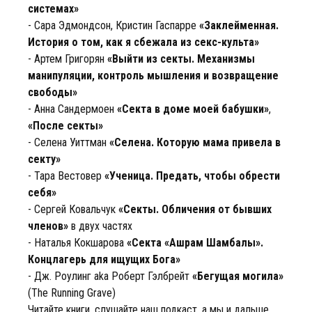
системах»
- Сара Эдмондсон, Кристин Гаспарре
«Заклейменная.
История о том, как я сбежала из секс-культа»
- Артем Григорян
«Выйти из секты. Механизмы
манипуляции, контроль мышления и возвращение
свободы»
- Анна Сандермоен
«Секта в доме моей бабушки»
,
«После секты»
- Селена Уиттман
«Селена. Которую мама привела в
секту»
- Тара Вестовер
«Ученица. Предать, чтобы обрести
себя»
- Сергей Ковальчук
«Секты. Обличения от бывших
членов»
в двух частях
- Наталья Кокшарова
«Секта «Ашрам Шамбалы».
Концлагерь для ищущих Бога»
- Дж. Роулинг aka Роберт Гэлбрейт
«Бегущая могила»
(The Running Grave)
Читайте книги, слушайте наш подкаст, а мы и дальше