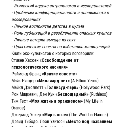
- Этический кодекс антропологов и исследователей
- Проблемы конфиденциальности и анонимности в
исследованиях
- Личное восприятие детства в культе
- Роль публикаций в разоблачении опасных культов
- Личные истории выхода из сект
- Практические советы по избеганию манипуляций
Книги экс-культистов о которых поговорили:
Стивен Хассен
«Освобождение от
психологического насилия»
Рэймонд Франц
«Кризис совести»
Майк Риндер
«Миллиард лет»
(A Billion Years)
Майкл Джоллетт
«Голливуд-парк»
(Hollywood Park)
Рон Мицкевич, Дэн Кун
«Беспощадный»
(Ruthless)
Тим Гест
«Моя жизнь в оранжевом»
(My Life in
Orange)
Джералд Уокер
«Мир в огне»
(The World in Flames)
Дэвид Тибодо, Леон Уайтсон
«Место под названием