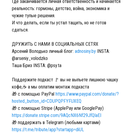
Где заканчивается личная ответственность и начинается
реальность: гормоны, детство, война, экономика и
чужие тупые решения.
И что делать, если ты устал тащить, но не готов
сдаться.
ДРУЖИТЬ С НАМИ В СОЦИАЛЬНЫХ СЕТЯХ
Арсений Володько личный блог:
adnosiny.by
INSTA:
@arseniy_volodzko
Таша Бриз INSTA: @psy.ta
Поддержите подкаст 🚩 вы не выпьете лишнюю чашку
кофе,☕️ а мы оплатим монтаж подкаста
🎁 с помощью PayPal
https://www.paypal.com/donate/?
hosted_button_id=CDUPQPFYFUXEQ
🎁 c помощью Stripe (ApplePay или GooglePay)
https://donate.stripe.com/9AQcNX6Nf29JfQIaEI
🎁 поддержать в Telegram (любыми картами)
https://t.me/tribute/app?startapp=diUL