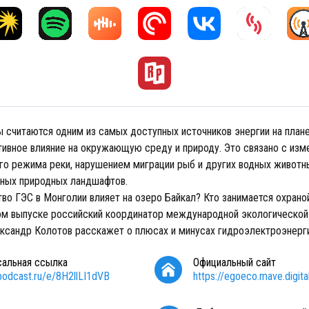
 считаются одним из самых доступных источников энергии на плане
тивное влияние на окружающую среду и природу. Это связано с из
го режима реки, нарушением миграции рыб и других водных животны
ьных природных ландшафтов.
тво ГЭС в Монголии влияет на озеро Байкал? Кто занимается охрано
ом выпуске российский координатор международной экологической
ександр Колотов расскажет о плюсах и минусах гидроэлектроэнерг
сальная ссылка
Официальный сайт
/podcast.ru/e/8H2llLI1dVB
https://egoeco.mave.digita