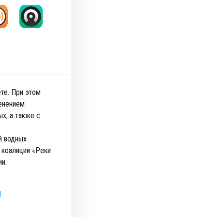
те. При этом
менением
х, а также с
й водных
 коалиции «Реки
ии.
l