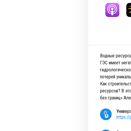
Водные ресурсы
ГЭС имеет нега
гидрологическо
потерей уникал
Как строительс
ресурсов? В эт
без границ» Ал
Универ
https:/