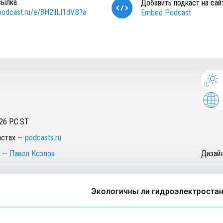
сылка
Добавить подкаст на сай
/podcast.ru/e/8H2llLI1dVB?a
Embed Podcast
26
PC.ST
астах
—
podcasts.ru
—
Павел Козлов
Дизай
Экологичны ли гидроэлектростанц