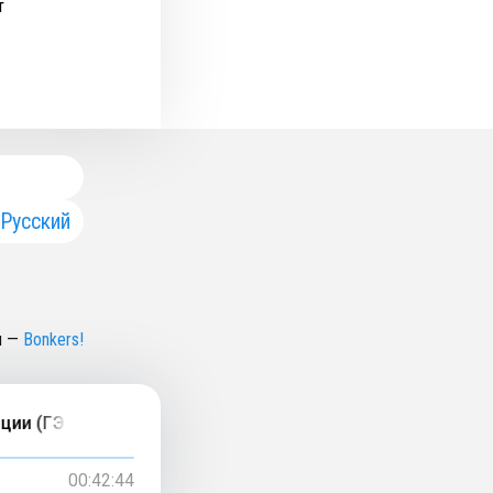
т
Русский
н
—
Bonkers!
ии (ГЭС)? Объясняет Александр Колотов
00:42:44