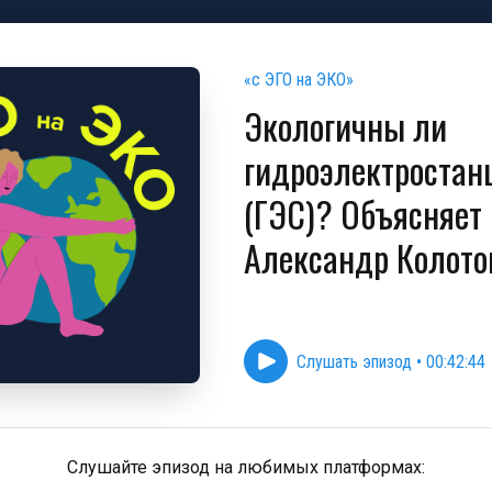
«с ЭГО на ЭКО»
Экологичны ли
гидроэлектростан
(ГЭС)? Объясняет
Александр Колото
Слушать эпизод
•
00:42:44
Слушайте эпизод на любимых платформах: