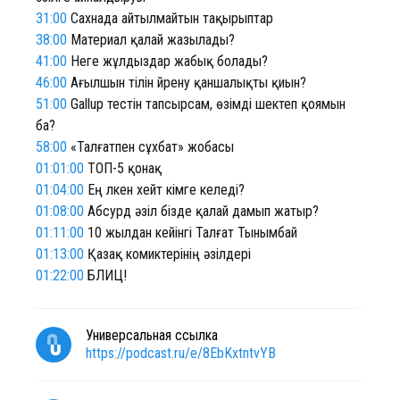
31:00
Сахнада айтылмайтын тақырыптар
38:00
Материал қалай жазылады?
41:00
Неге жұлдыздар жабық болады?
46:00
Ағылшын тілін үйрену қаншалықты қиын?
51:00
Gallup тестін тапсырсам, өзімді шектеп қоямын
ба?
58:00
«Талғатпен сұхбат» жобасы
01:01:00
ТОП-5 қонақ
01:04:00
Ең үлкен хейт кімге келеді?
01:08:00
Абсурд әзіл бізде қалай дамып жатыр?
01:11:00
10 жылдан кейінгі Талғат Тынымбай
01:13:00
Қазақ комиктерінің әзілдері
01:22:00
БЛИЦ!
Универсальная ссылка
https://podcast.ru/e/8EbKxtntvYB