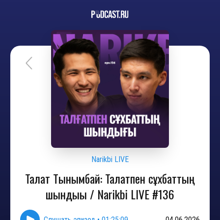
Narikbi LIVE
Талғат Тынымбай: Талғатпен сұхбаттың
шындығы / Narikbi LIVE #136
Слушать эпизод
•
01:25:09
04.06.2026