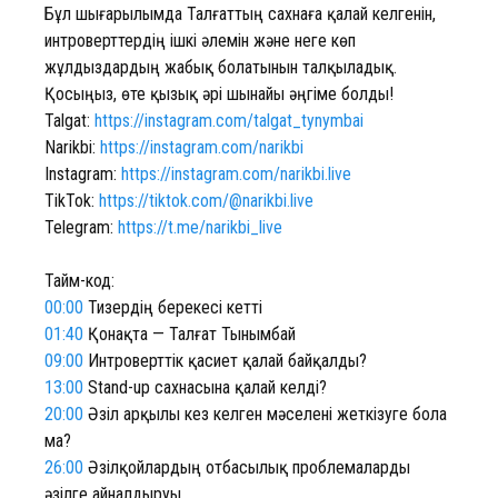
Бұл шығарылымда Талғаттың сахнаға қалай келгенін,
интроверттердің ішкі әлемін және неге көп
жұлдыздардың жабық болатынын талқыладық.
Қосыңыз, өте қызық әрі шынайы әңгіме болды!
Talgat:
https://instagram.com/talgat_tynymbai
Narikbi:
https://instagram.com/narikbi
Instagram:
https://instagram.com/narikbi.live
TikTok:
https://tiktok.com/@narikbi.live
Telegram:
https://t.me/narikbi_live
Тайм-код:
00:00
Тизердің берекесі кетті
01:40
Қонақта — Талғат Тынымбай
09:00
Интроверттік қасиет қалай байқалды?
13:00
Stand-up сахнасына қалай келді?
20:00
Әзіл арқылы кез келген мәселені жеткізуге бола
ма?
26:00
Әзілқойлардың отбасылық проблемаларды
әзілге айналдыруы