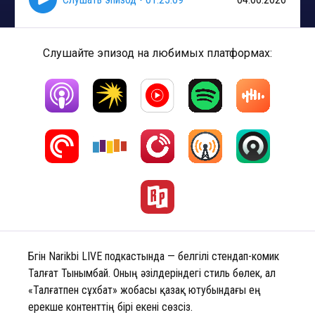
Слушайте эпизод на любимых платформах:
Бүгін Narikbi LIVE подкастында — белгілі стендап-комик
Талғат Тынымбай. Оның әзілдеріндегі стиль бөлек, ал
«Талғатпен сұхбат» жобасы қазақ ютубындағы ең
ерекше контенттің бірі екені сөзсіз.