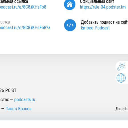
сальная ссылка
Официальный сайт
/podcast.ru/e/8C8.iKHsFb8
https://rule-34.podster.fm
сылка
Добавить подкаст на сай
/podcast.ru/e/8C8.iKHsFb8?a
Embed Podcast
26
PC.ST
астах
—
podcasts.ru
—
Павел Козлов
Дизай