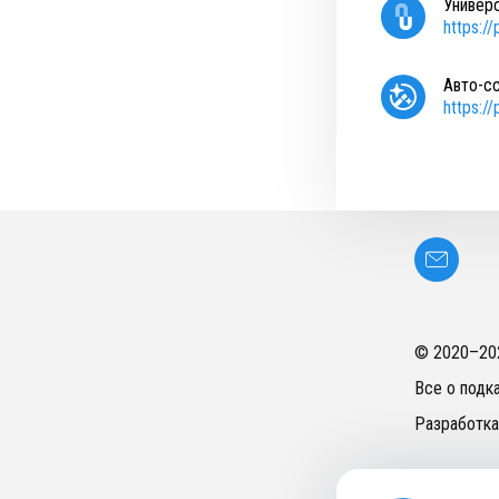
Универ
https:/
Авто-с
https:/
© 2020–
20
Все о подк
Разработка