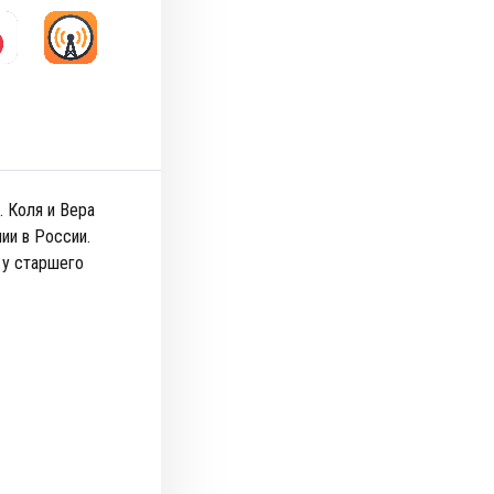
. Коля и Вера
ии в России.
 у старшего