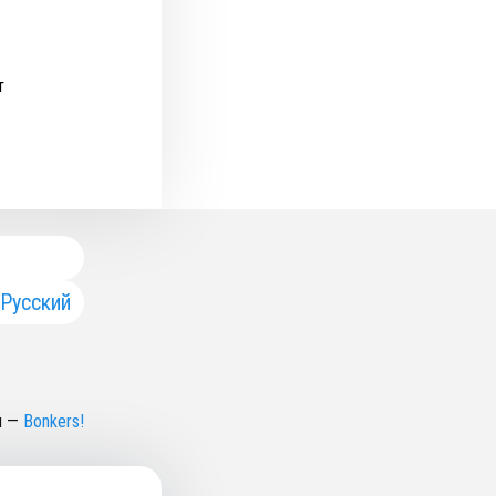
т
Русский
н
—
Bonkers!