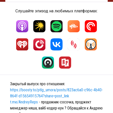
Слушайте эпизод на любимых платформах:
Закрытый выпуск про отношения:
https://boosty.to/ptlg_umora/posts/823ac6a0-c96c-4b40-
864f-d15654915764?share=post_link
t.me/AndreyReps
- продажник-сосочка, проджект
менеджер-няша, вайб-кодер-кун ? Обращайся к Андрею