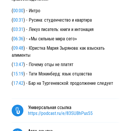
(
00:00
) - Интро
(
00:31
) - Русина: студенчество и квартира
(
03:31
) - Лекух писатель: книги и интонация
(
06:36
) - «Мы сильные мира сего»
(
09:48
) - Юристка Мария Зырянова: как взыскать
алименты
(
13:47
) - Почему отцы не платят
(
15:19
) - Тати Мокинберд: язык отцовства
(
17:42
) - Бар на Тургеневской: продолжение следует
Универсальная ссылка
https://podcast.ru/e/83SUBhPus55