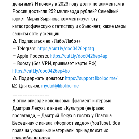
деньгами? И почему в 2023 году долги по алиментам в
России достигли 252 миллиарда рублей? Семейный
юрист Мария Зырянова комментирует эту
катастрофическую статистику и объясняет, какие меры
защиты есть у женщин.
🔺 Подписаться на «Либо/Либо+»:
— Telegram:
https://cutt.ly/doc0426ep4tg
— Apple Podcasts:
https://cutt.ly/doc0426ep4ap
— Boosty (без VPN, принимает карты РФ):
https://cutt.ly/doc0426ep4bo
🔺 Поддержать донатом:
https://support.libolibo.me/
💌 Для связи:
mydad@libolibo.me
_______________
В этом эпизоде использован фрагмент интервью
Дмитрия Лекуха в видео «Культура (не)равно
пропаганда, – Дмитрий Лекух в гостях у Платона
Беседина» с канала «Форпост видео» (YouTube). Все
права на указанные материалы принадлежат их
правообладателям.