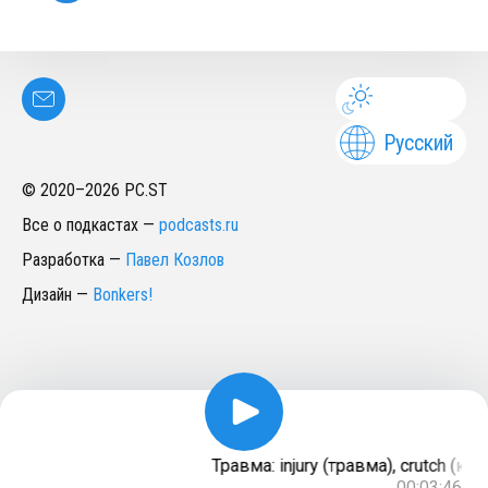
Русский
© 2020–
2026
PC.ST
Все о подкастах
—
podcasts.ru
Разработка
—
Павел Козлов
Дизайн
—
Bonkers!
Травма: injury (травма), crutch (ко
00:03:46