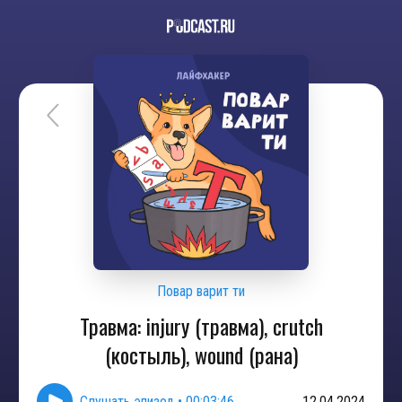
Повар варит ти
Травма: injury (травма), crutch
(костыль), wound (рана)
Слушать эпизод
•
00:03:46
12.04.2024