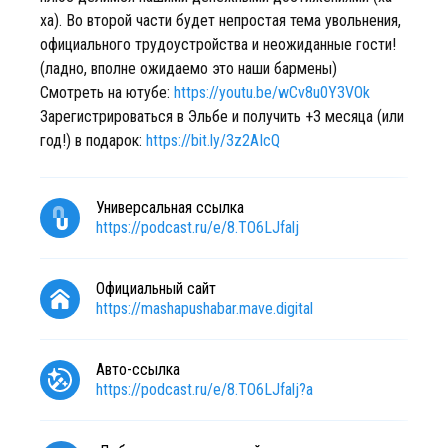
ха). Во второй части будет непростая тема увольнения,
официального трудоустройства и неожиданные гости!
(ладно, вполне ожидаемо это наши бармены)
Смотреть на ютубе:
https://youtu.be/wCv8u0Y3VOk
Зарегистрироваться в Эльбе и получить +3 месяца (или
год!) в подарок:
https://bit.ly/3z2AIcQ
Универсальная ссылка
https://podcast.ru/e/8.TO6LJfalj
Официальный сайт
https://mashapushabar.mave.digital
Авто-ссылка
https://podcast.ru/e/8.TO6LJfalj?a