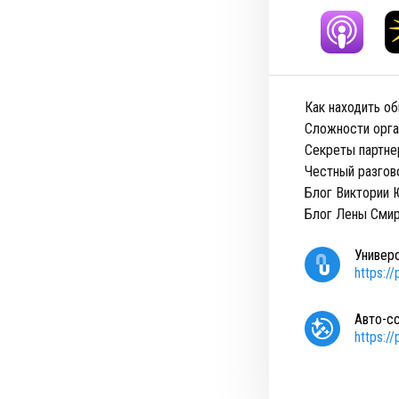
Как находить о
Сложности орга
Секреты партнер
Честный разгов
Блог Виктории 
Блог Лены Сми
Универ
https:/
Авто-с
https:/