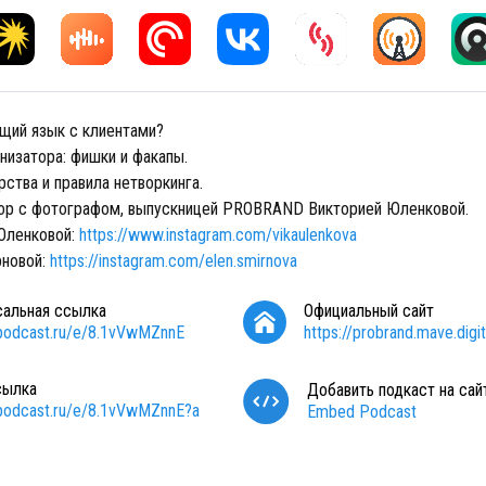
бщий язык с клиентами?
низатора: фишки и факапы.
ства и правила нетворкинга.
ор с фотографом, выпускницей PROBRAND Викторией Юленковой.
Юленковой:
https://www.instagram.com/vikaulenkova
рновой:
https://instagram.com/elen.smirnova
сальная ссылка
Официальный сайт
/podcast.ru/e/8.1vVwMZnnE
https://probrand.mave.digit
сылка
Добавить подкаст на сай
/podcast.ru/e/8.1vVwMZnnE?a
Embed Podcast