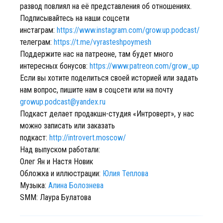
развод повлиял на её представления об отношениях.
Подписывайтесь на наши соцсети
инстаграм:
https://www.instagram.com/grow.up.podcast/
телеграм:
https://t.me/vyrasteshpoymesh
Поддержите нас на патреоне, там будет много
интересных бонусов:
https://www.patreon.com/grow_up
Если вы хотите поделиться своей историей или задать
нам вопрос, пишите нам в соцсети или на почту
growup.podcast@yandex.ru
Подкаст делает продакшн-студия «Интроверт», у нас
можно записать или заказать
подкаст:
http://introvert.moscow/
Над выпуском работали:
Олег Ян и Настя Новик
Обложка и иллюстрации:
Юлия Теплова
Музыка:
Алина Болознева
SMM: Лаура Булатова