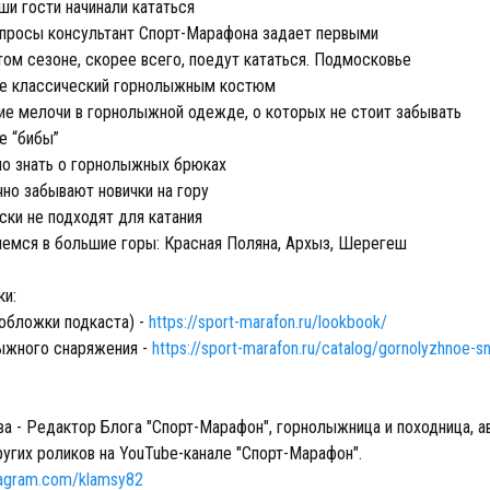
ши гости начинали кататься
опросы консультант Спорт-Марафона задает первыми
том сезоне, скорее всего, поедут кататься. Подмосковье
ое классический горнолыжным костюм
ие мелочи в горнолыжной одежде, о которых не стоит забывать
ое “бибы”
но знать о горнолыжных брюках
чно забывают новички на гору
ски не подходят для катания
яемся в большие горы: Красная Поляна, Архыз, Шерегеш
ки:
 обложки подкаста) -
https://sport-marafon.ru/lookbook/
ыжного снаряжения -
https://sport-marafon.ru/catalog/gornolyzhnoe-s
а - Редактор Блога "Спорт-Марафон", горнолыжница и походница, а
ругих роликов на YouTube-канале "Спорт-Марафон".
tagram.com/klamsy82