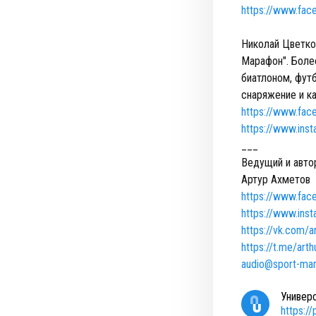
https://www.fac
Николай Цветко
Марафон". Боле
биатлоном, фут
снаряжение и к
https://www.fa
https://www.ins
___
Ведущий и авто
Артур Ахметов
https://www.face
https://www.ins
https://vk.com/a
https://t.me/art
audio@sport-mar
Универ
https:/