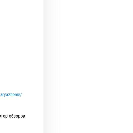
naryazhenie/
втор обзоров