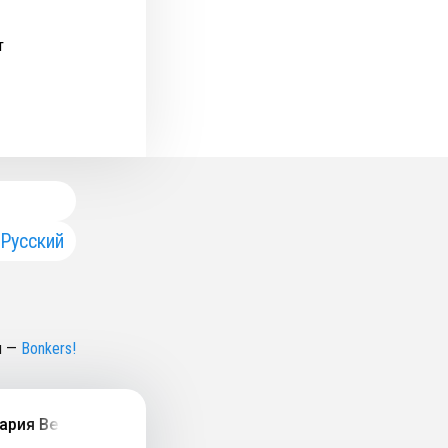
т
Русский
н
—
Bonkers!
я Веремьёва, Николай Цветков-Майский) | s21e36