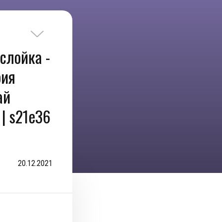
слойка -
рия
ай
| s21e36
20.12.2021