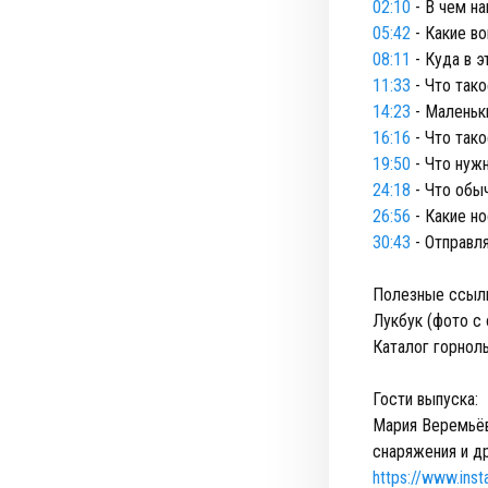
02:10
- В чем на
05:42
- Какие в
08:11
- Куда в э
11:33
- Что так
14:23
- Маленьк
16:16
- Что так
19:50
- Что нуж
24:18
- Что обы
26:56
- Какие но
30:43
- Отправл
Полезные ссыл
Лукбук (фото с
Каталог горнол
Гости выпуска:
Мария Веремьёв
снаряжения и д
https://www.ins