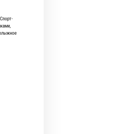
"Спорт-
нками,
нолыжное