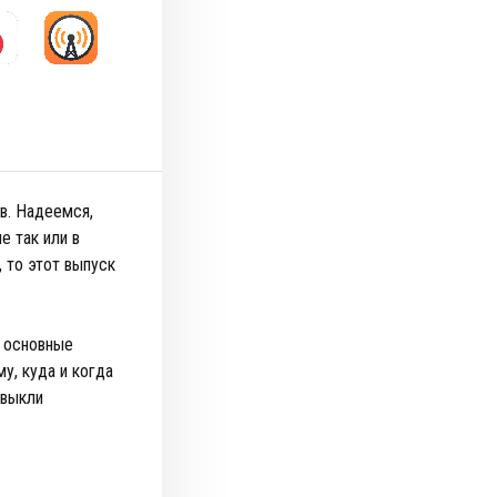
в. Надеемся,
е так или в
 то этот выпуск
 основные
у, куда и когда
ивыкли