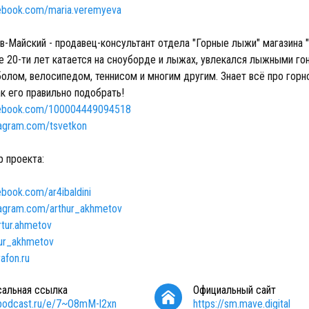
ebook.com/maria.veremyeva
в-Майский - продавец-консультант отдела "Горные лыжи" магазина 
е 20-ти лет катается на сноуборде и лыжах, увлекался лыжными го
болом, велосипедом, теннисом и многим другим. Знает всё про гор
ак его правильно подобрать!
cebook.com/100004449094518
tagram.com/tsvetkon
р проекта:
book.com/ar4ibaldini
tagram.com/arthur_akhmetov
rtur.ahmetov
hur_akhmetov
afon.ru
сальная ссылка
Официальный сайт
/podcast.ru/e/7~O8mM-l2xn
https://sm.mave.digital