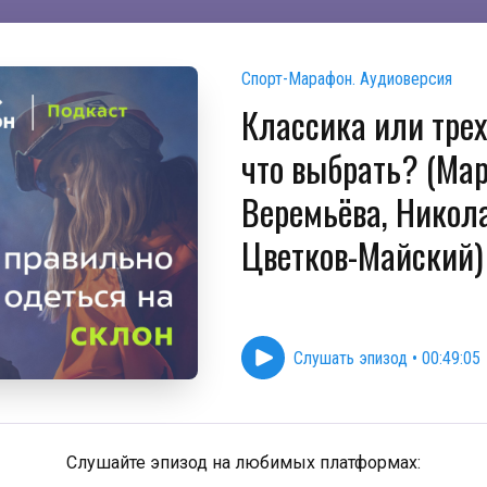
Спорт-Марафон. Аудиоверсия
Классика или трех
что выбрать? (Ма
Веремьёва, Никол
Цветков-Майский) 
Слушать эпизод
•
00:49:05
Слушайте эпизод на любимых платформах: