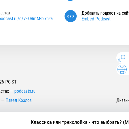
сылка
Добавить подкаст на сай
/podcast.ru/e/7~O8mM-l2xn?a
Embed Podcast
26
PC.ST
астах
—
podcasts.ru
—
Павел Козлов
Дизай
Классика или трехслойка - что выбрать? (Мари