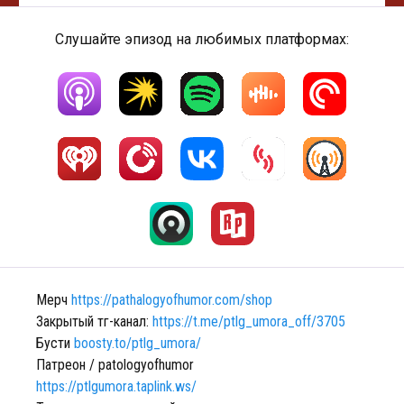
Слушайте эпизод на любимых платформах:
Мерч
https://pathalogyofhumor.com/shop
Закрытый тг-канал:
https://t.me/ptlg_umora_off/3705
Бусти
boosty.to/ptlg_umora/
Патреон / patologyofhumor
https://ptlgumora.taplink.ws/