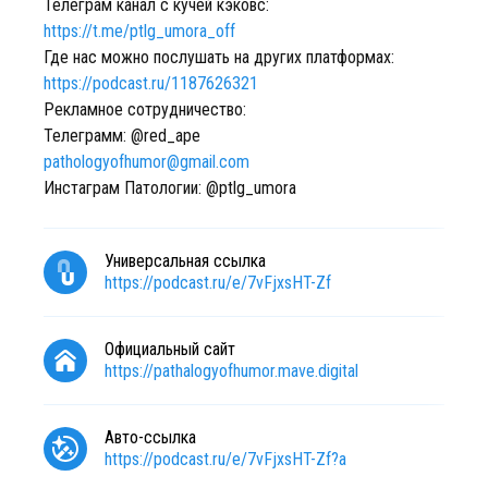
Телеграм канал с кучей кэковс:
https://t.me/ptlg_umora_off
Где нас можно послушать на других платформах:
https://podcast.ru/1187626321
Рекламное сотрудничество:
Телеграмм: @red_ape
pathologyofhumor@gmail.com
Инстаграм Патологии: @ptlg_umora
Универсальная ссылка
https://podcast.ru/e/7vFjxsHT-Zf
Официальный сайт
https://pathalogyofhumor.mave.digital
Авто-ссылка
https://podcast.ru/e/7vFjxsHT-Zf?a