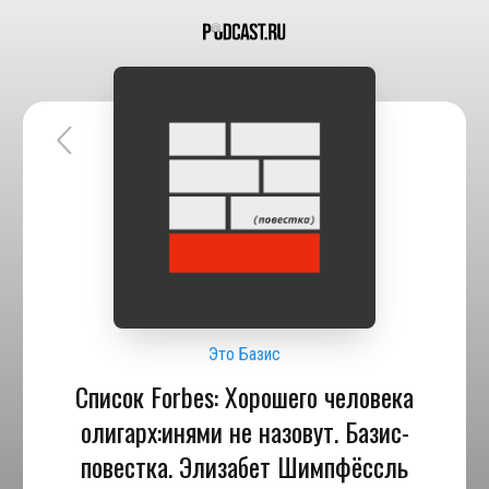
Это Базис
Список Forbes: Хорошего человека
олигарх:инями не назовут. Базис-
повестка. Элизабет Шимпфёссль