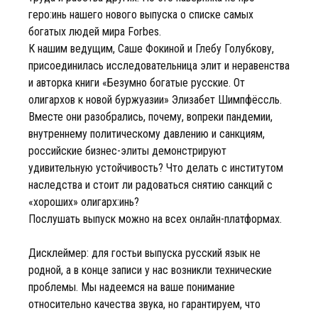
геро:инь нашего нового выпуска о списке самых
богатых людей мира Forbes.
К нашим ведущим, Саше Фокиной и Глебу Голубкову,
присоединилась исследовательница элит и неравенства
и авторка книги «Безумно богатые русские. От
олигархов к новой буржуазии» Элизабет Шимпфёссль.
Вместе они разобрались, почему, вопреки пандемии,
внутреннему политическому давлению и санкциям,
российские бизнес-элиты демонстрируют
удивительную устойчивость? Что делать с институтом
наследства и стоит ли радоваться снятию санкций с
«хороших» олигарх:инь?
Послушать выпуск можно на всех онлайн-платформах.
Дисклеймер: для гостьи выпуска русский язык не
родной, а в конце записи у нас возникли технические
проблемы. Мы надеемся на ваше понимание
относительно качества звука, но гарантируем, что