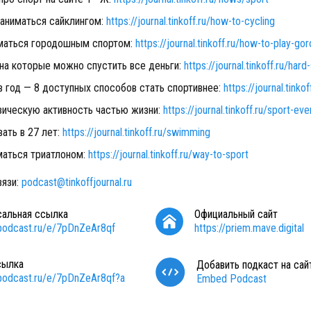
заниматься сайклингом:
https://journal.tinkoff.ru/how-to-cycling
иматься городошным спортом:
https://journal.tinkoff.ru/how-to-play-gor
 на которые можно спустить все деньги:
https://journal.tinkoff.ru/hard
в год — 8 доступных способов стать спортивнее:
https://journal.tinko
зическую активность частью жизни:
https://journal.tinkoff.ru/sport-ev
вать в 27 лет:
https://journal.tinkoff.ru/swimming
маться триатлоном:
https://journal.tinkoff.ru/way-to-sport
вязи:
podcast@tinkoffjournal.ru
сальная ссылка
Официальный сайт
/podcast.ru/e/7pDnZeAr8qf
https://priem.mave.digital
сылка
Добавить подкаст на сай
/podcast.ru/e/7pDnZeAr8qf?a
Embed Podcast