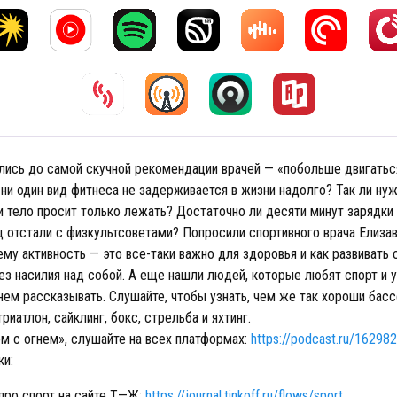
ись до самой скучной рекомендации врачей — «побольше двигаться
 ни один вид фитнеса не задерживается в жизни надолго? Так ли ну
и тело просит только лежать? Достаточно ли десяти минут зарядки 
ц отстали с физкультсоветами? Попросили спортивного врача Елиза
ему активность — это все-таки важно для здоровья и как развивать 
ез насилия над собой. А еще нашли людей, которые любят спорт и
нем рассказывать. Слушайте, чтобы узнать, чем же так хороши басс
риатлон, сайклинг, бокс, стрельба и яхтинг.
м с огнем», слушайте на всех платформах:
https://podcast.ru/16298
ки:
про спорт на сайте Т—Ж:
https://journal.tinkoff.ru/flows/sport