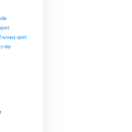
odki
-sport
ff.ru/easy-sport
ery-day
т