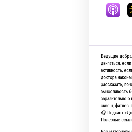
Ведущие добрал
двигаться, если
активность, есл
доктора наконе
рассказать, поч
выносливость б
заразительно о 
сквош, фитнес, т
🎧 Подкаст «До
Полезные ссыл
Все материалы 