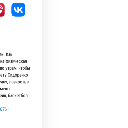
». Как
жна физическая
по утрам, чтобы
вету Сидоренко
силу, ловкость и
 умеют
ейн, баскетбол,
26761