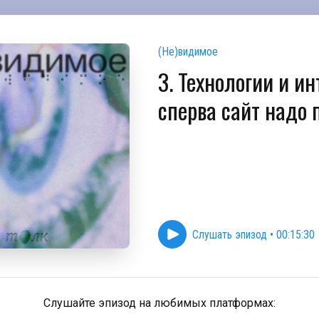
(Не)видимое
3. Технологии и ин
сперва сайт надо 
Слушать эпизод
•
00:15:30
Слушайте эпизод на любимых платформах: