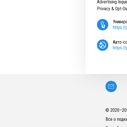
Advertising Inqui
Privacy & Opt-Ou
Универ
https:/
Авто-с
https:/
© 2020–
20
Все о подк