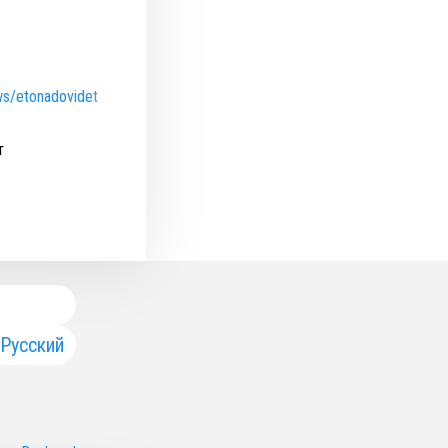
ws/etonadovidet
т
Русский