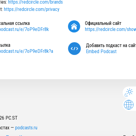
ries:
https://redcircle.com/brands
t:
https://redcircle.com/privacy
сальная ссылка
Официальный сайт
/podcast.ru/e/7oP9eDFr8k
https://redcircle.com/sho
сылка
Добавить подкаст на сай
/podcast.ru/e/7oP9eDFr8k?a
Embed Podcast
26
PC.ST
астах
—
podcasts.ru