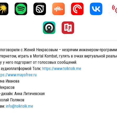
 поговорили с Женей Некрасовым – незрячим инженером-программ
тернетом, играть в Mortal Kombat, гулять в очках виртуальной реаль
у у него подгорает от голосовых сообщений.
 аудиоплатформой Толк:
https://www.tolktolk.me
tps://www.mayofree.ru
на Иванова
Некрасов
-дизайн: Анна Литичевская
колай Поляков
сам:
info@tolktolk.me