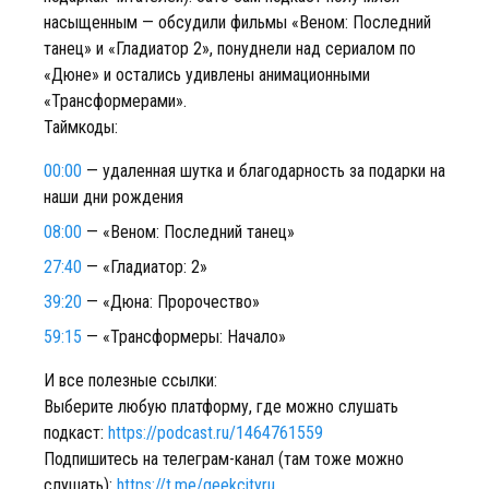
насыщенным — обсудили фильмы «Веном: Последний
танец» и «Гладиатор 2», понуднели над сериалом по
«Дюне» и остались удивлены анимационными
«Трансформерами».
Таймкоды:
00:00
— удаленная шутка и благодарность за подарки на
наши дни рождения
08:00
— «Веном: Последний танец»
27:40
— «Гладиатор: 2»
39:20
— «Дюна: Пророчество»
59:15
— «Трансформеры: Начало»
И все полезные ссылки:
Выберите любую платформу, где можно слушать
подкаст:
https://podcast.ru/1464761559
Подпишитесь на телеграм-канал (там тоже можно
слушать):
https://t.me/geekcityru