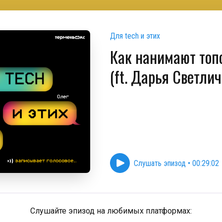
Для tech и этих
Как нанимают топо
(ft. Дарья Светли
Слушать эпизод
•
00:29:02
Слушайте эпизод на любимых платформах: