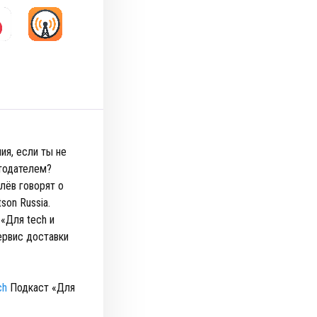
ия, если ты не
отодателем?
лёв говорят о
son Russia.
«Для tech и
ервис доставки
ch
Подкаст «Для