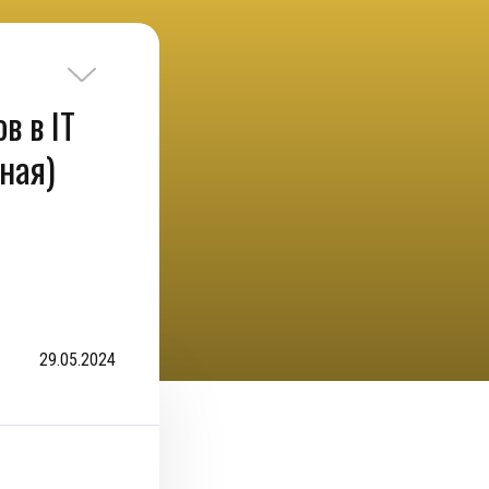
в в IT
чная)
29.05.2024