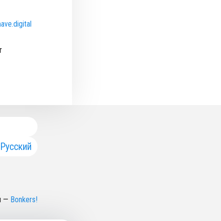
ave.digital
т
Русский
н
—
Bonkers!