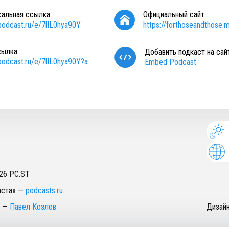
сальная ссылка
Официальный сайт
/podcast.ru/e/7lIL0hya90Y
https://forthoseandthose.m
сылка
Добавить подкаст на сай
/podcast.ru/e/7lIL0hya90Y?a
Embed Podcast
26
PC.ST
астах
—
podcasts.ru
—
Павел Козлов
Дизай