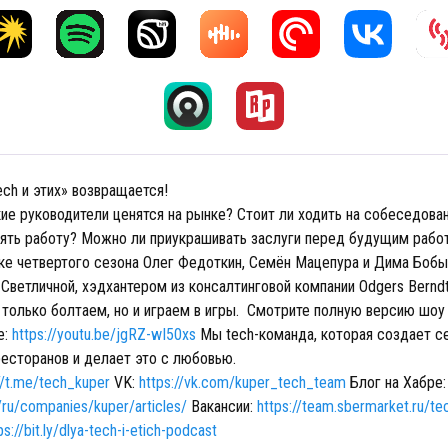
ech и этих» возвращается!
ие руководители ценятся на рынке? Стоит ли ходить на собеседован
ять работу? Можно ли приукрашивать заслуги перед будущим раб
ке четвертого сезона Олег Федоткин, Семён Мацепура и Дима Бобы
Светличной, хэдхантером из консалтинговой компании Odgers Berndt
 только болтаем, но и играем в игры. Смотрите полную версию шоу 
e:
https://youtu.be/jgRZ-wI50xs
Мы tech-команда, которая создает с
ресторанов и делает это с любовью.
//t.me/tech_kuper
VK:
https://vk.com/kuper_tech_team
Блог на Хабре:
/ru/companies/kuper/articles/
Вакансии:
https://team.sbermarket.ru/te
ps://bit.ly/dlya-tech-i-etich-podcast