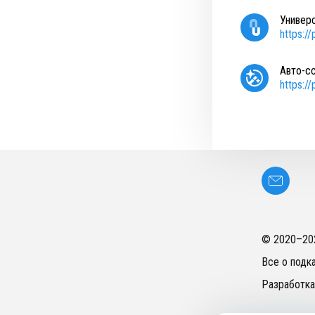
Универ
https:/
Авто-с
https:/
© 2020–
20
Все о подк
Разработка