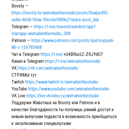
Boosty —
https://boosty.to/animalsinthestudio/posts/0eabed95-
eb8a-4658-95de-0fec6ef589b2?share=post_link
Telegram —
https://t.me/mavestreambot/app?
startapp=animalsinthestudio_308
Patreon —
https://www.patreon.com/posts/spetsvypusk-
86-v-159795968
Чат в Telegram
https://t.me/
+U4BRuxLC-ZRJYdO7
Канал в Telegram
https://t.me/animalsinthestudio
VK
https://vk.com/animalsinthestudio
СТРИМЫ тут:
Twitch
https://www.twitch.tv/animalsinthestudio
YouTube
https://www.youtube.com/animalsinthestudio
VK Live
https://live.vkvideo.ru/animalsinthestudio
Поддержи Животных на Boosty или Patreon и в
качестве благодарности ты получишь ранний доступ к
новым выпускам подкаста и возможность приобщиться
к эксклюзивным спецвыпускам: