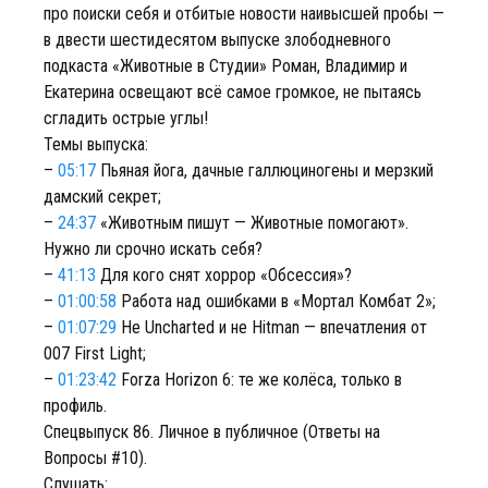
про поиски себя и отбитые новости наивысшей пробы —
в двести шестидесятом выпуске злободневного
подкаста «Животные в Студии» Роман, Владимир и
Екатерина освещают всё самое громкое, не пытаясь
сгладить острые углы!
Темы выпуска:
–
05:17
Пьяная йога, дачные галлюциногены и мерзкий
дамский секрет;
–
24:37
«Животным пишут — Животные помогают».
Нужно ли срочно искать себя?
–
41:13
Для кого снят хоррор «Обсессия»?
–
01:00:58
Работа над ошибками в «Мортал Комбат 2»;
–
01:07:29
Не Uncharted и не Hitman — впечатления от
007 First Light;
–
01:23:42
Forza Horizon 6: те же колёса, только в
профиль.
Спецвыпуск 86. Личное в публичное (Ответы на
Вопросы #10).
Слушать: