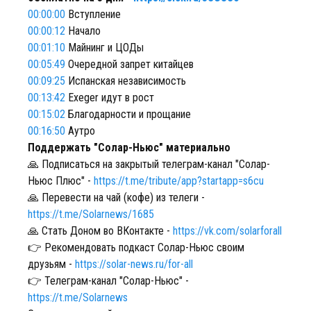
00:00:00
Вступление
00:00:12
Начало
00:01:10
Майнинг и ЦОДы
00:05:49
Очередной запрет китайцев
00:09:25
Испанская независимость
00:13:42
Exeger идут в рост
00:15:02
Благодарности и прощание
00:16:50
Аутро
Поддержать "Солар-Ньюс" материально
🙏 Подписаться на закрытый телеграм-канал "Солар-
Ньюс Плюс" -
https://t.me/tribute/app?startapp=s6cu
🙏 Перевести на чай (кофе) из телеги -
https://t.me/Solarnews/1685
🙏 Стать Доном во ВКонтакте -
https://vk.com/solarforall
👉 Рекомендовать подкаст Солар-Ньюс своим
друзьям -
https://solar-news.ru/for-all
👉 Телеграм-канал "Солар-Ньюс" -
https://t.me/Solarnews