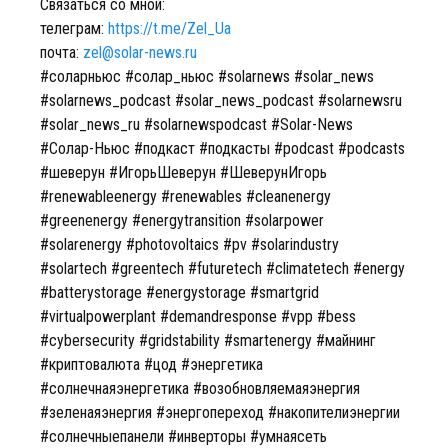
Связаться со мной:
телеграм:
https://t.me/Zel_Ua
почта:
zel@solar-news.ru
#соларньюс #солар_ньюс #solarnews #solar_news
#solarnews_podcast #solar_news_podcast #solarnewsru
#solar_news_ru #solarnewspodcast #Solar-News
#Солар-Ньюс #подкаст #подкасты #podcast #podcasts
#шеверун #ИгорьШеверун #ШеверунИгорь
#renewableenergy #renewables #cleanenergy
#greenenergy #energytransition #solarpower
#solarenergy #photovoltaics #pv #solarindustry
#solartech #greentech #futuretech #climatetech #energy
#batterystorage #energystorage #smartgrid
#virtualpowerplant #demandresponse #vpp #bess
#cybersecurity #gridstability #smartenergy #майнинг
#криптовалюта #цод #энергетика
#солнечнаяэнергетика #возобновляемаяэнергия
#зеленаяэнергия #энергопереход #накопителиэнергии
#солнечныепанели #инверторы #умнаясеть