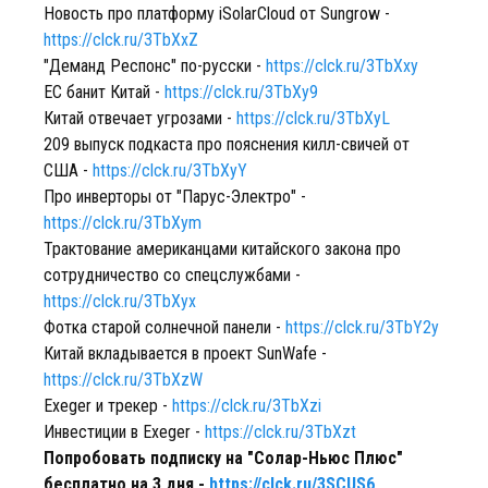
Новость про платформу iSolarCloud от Sungrow -
https://clck.ru/3TbXxZ
"Деманд Респонс" по-русски -
https://clck.ru/3TbXxy
ЕС банит Китай -
https://clck.ru/3TbXy9
Китай отвечает угрозами -
https://clck.ru/3TbXyL
209 выпуск подкаста про пояснения килл-свичей от
США -
https://clck.ru/3TbXyY
Про инверторы от "Парус-Электро" -
https://clck.ru/3TbXym
Трактование американцами китайского закона про
сотрудничество со спецслужбами -
https://clck.ru/3TbXyx
Фотка старой солнечной панели -
https://clck.ru/3TbY2y
Китай вкладывается в проект SunWafe -
https://clck.ru/3TbXzW
Exeger и трекер -
https://clck.ru/3TbXzi
Инвестиции в Exeger -
https://clck.ru/3TbXzt
Попробовать подписку на "Солар-Ньюс Плюс"
бесплатно на 3 дня -
https://clck.ru/3SCUS6