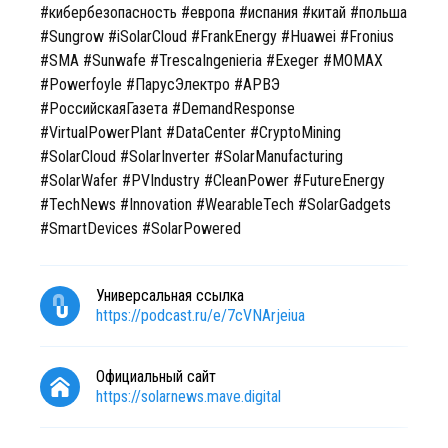
#кибербезопасность #европа #испания #китай #польша
#Sungrow #iSolarCloud #FrankEnergy #Huawei #Fronius
#SMA #Sunwafe #TrescaIngenieria #Exeger #MOMAX
#Powerfoyle #ПарусЭлектро #АРВЭ
#РоссийскаяГазета #DemandResponse
#VirtualPowerPlant #DataCenter #CryptoMining
#SolarCloud #SolarInverter #SolarManufacturing
#SolarWafer #PVIndustry #CleanPower #FutureEnergy
#TechNews #Innovation #WearableTech #SolarGadgets
#SmartDevices #SolarPowered
Универсальная ссылка
https://podcast.ru/e/7cVNArjeiua
Официальный сайт
https://solarnews.mave.digital