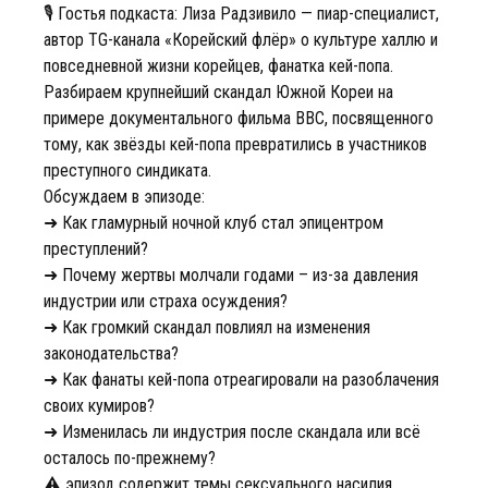
🎙️ Гостья подкаста: Лиза Радзивило — пиар-специалист,
автор TG-канала «Корейский флёр» о культуре халлю и
повседневной жизни корейцев, фанатка кей-попа.
Разбираем крупнейший скандал Южной Кореи на
примере документального фильма BBC, посвященного
тому, как звёзды кей-попа превратились в участников
преступного синдиката.
Обсуждаем в эпизоде:
➜ Как гламурный ночной клуб стал эпицентром
преступлений?
➜ Почему жертвы молчали годами – из-за давления
индустрии или страха осуждения?
➜ Как громкий скандал повлиял на изменения
законодательства?
➜ Как фанаты кей-попа отреагировали на разоблачения
своих кумиров?
➜ Изменилась ли индустрия после скандала или всё
осталось по-прежнему?
⚠️ эпизод содержит темы сексуального насилия