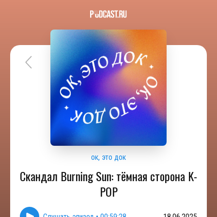
ок, это док
Скандал Burning Sun: тёмная сторона K-
POP
Слушать эпизод
•
00:59:28
18.06.2025