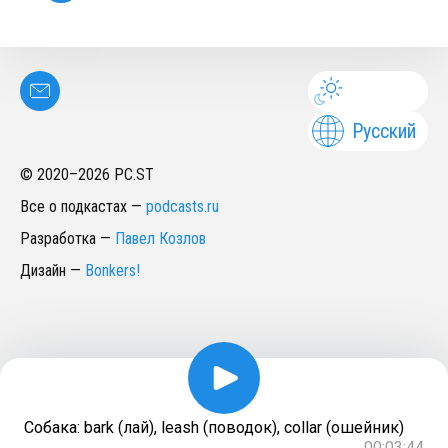
Русский
© 2020–
2026
PC.ST
Все о подкастах
—
podcasts.ru
Разработка
—
Павел Козлов
Дизайн
—
Bonkers!
Собака: bark (лай), leash (поводок), collar (ошейник)
00:03:44