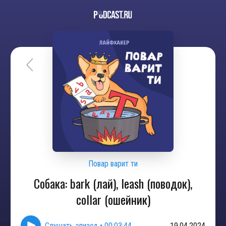
Повар варит ти
Собака: bark (лай), leash (поводок),
collar (ошейник)
Слушать эпизод
•
00:03:44
19.04.2024