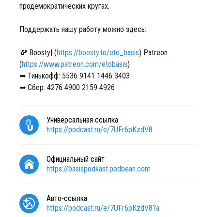
продемократических кругах.
Поддержать нашу работу можно здесь:
💸 Boosty| (
https://boosty.to/eto_basis
) Patreon
(
https://www.patreon.com/etobasis
)
➡ Тинькофф: 5536 9141 1446 3403
➡ Сбер: 4276 4900 2159 4926
Универсальная ссылка
https://podcast.ru/e/7UFr6pKzdV8
Официальный сайт
https://basispodkast.podbean.com
Авто-ссылка
https://podcast.ru/e/7UFr6pKzdV8?a