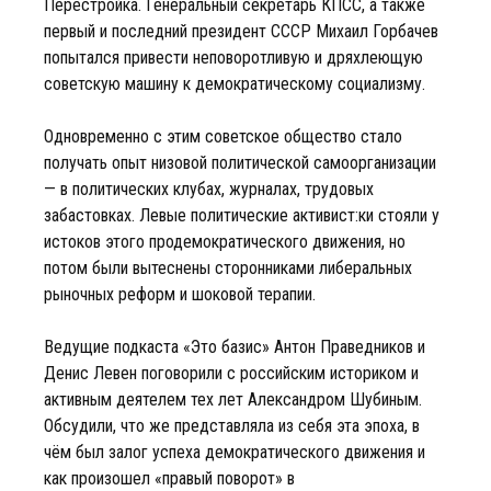
Перестройка. Генеральный секретарь КПСС, а также
первый и последний президент СССР Михаил Горбачев
попытался привести неповоротливую и дряхлеющую
советскую машину к демократическому социализму.
Одновременно с этим советское общество стало
получать опыт низовой политической самоорганизации
— в политических клубах, журналах, трудовых
забастовках. Левые политические активист:ки стояли у
истоков этого продемократического движения, но
потом были вытеснены сторонниками либеральных
рыночных реформ и шоковой терапии.
Ведущие подкаста «Это базис» Антон Праведников и
Денис Левен поговорили с российским историком и
активным деятелем тех лет Александром Шубиным.
Обсудили, что же представляла из себя эта эпоха, в
чём был залог успеха демократического движения и
как произошел «правый поворот» в