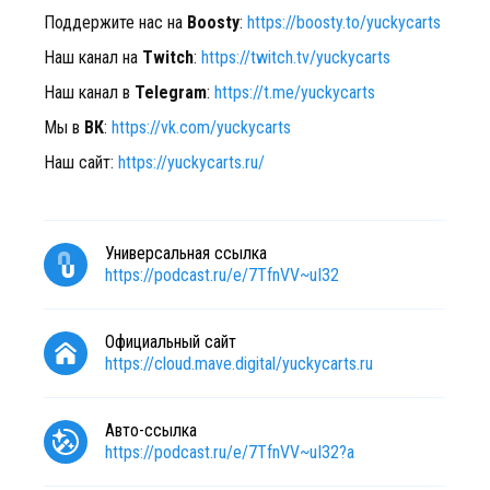
Поддержите нас на
Boosty
:
https://boosty.to/yuckycarts
Наш канал на
Twitch
:
https://twitch.tv/yuckycarts
Наш канал в
Telegram
:
https://t.me/yuckycarts
Мы в
ВК
:
https://vk.com/yuckycarts
Наш сайт:
https://yuckycarts.ru/
Универсальная ссылка
https://podcast.ru/e/7TfnVV~uI32
Официальный сайт
https://cloud.mave.digital/yuckycarts.ru
Авто-ссылка
https://podcast.ru/e/7TfnVV~uI32?a