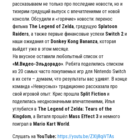
рассказываем не только про последние новости, но и
тизерим грядущий выпуск с впечатлениями от новой
консоли. Обсудили и «горячие» новости: перенос
фильма
The Legend of Zelda
, грядущую
Splatoon
Raiders
, а также первые финансовые успехи
Switch 2
и
наши ожидания от
Donkey Kong Bananza
, которая
выйдет уже в этом месяце.
На вкусное оставили любопытный список от
«М.Видео-Эльдорадо»
. Ребята поделились списком
из 20 самых часто покупаемых игр для Nintendo Switch
в их сети – думаем, что результаты вас удивят. В конце
команда «Невкусных» традиционно рассказала про
свой игровой опыт: Крис прошла
Split Fiction
и
поделилась неоднозначными впечатлениями, Илья
углубился в
The Legend of Zelda: Tears of the
Kingdom
, а Виталя прошёл
Mass Effect 3
и немного
поиграл в
Mario Kart World
.
Слушать на
YouTube:
https://youtu.be/ZXlj8qiVTAs