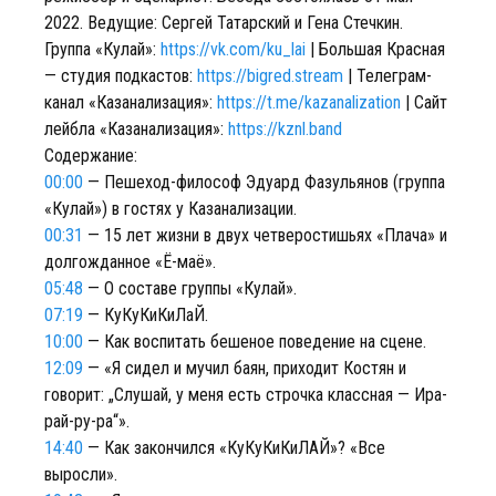
2022. Ведущие: Сергей Татарский и Гена Стечкин.
Группа «Кулай»:
https://vk.com/ku_lai
| Большая Красная
— cтудия подкастов:
https://bigred.stream
| Телеграм-
канал «Казанализация»:
https://t.me/kazanalization
| Сайт
лейбла «Казанализация»:
https://kznl.band
Содержание:
00:00
— Пешеход-философ Эдуард Фазульянов (группа
«Кулай») в гостях у Казанализации.
00:31
— 15 лет жизни в двух четверостишьях «Плача» и
долгожданное «Ё-маё».
05:48
— О составе группы «Кулай».
07:19
— КуКуКиКиЛаЙ.
10:00
— Как воспитать бешеное поведение на сцене.
12:09
— «Я сидел и мучил баян, приходит Костян и
говорит: „Слушай, у меня есть строчка классная — Ира-
рай-ру-ра“».
14:40
— Как закончился «КуКуКиКиЛАЙ»? «Все
выросли».