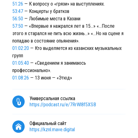
51:26
— К вопросу о «грязи» на выступлениях.
53:47
— Концерты у братков
56:50
— Любимые места в Казани
57:50
— «Впервые я нажрался лет в 15...» «…После
этого я старался не пить всю жизнь...» «…Но на сцене я
попадаю в состояние опьянения».
01:02:20
— Кто выделяется из казанских музыкальных
групп
01:05:40
— «Сведением я занимаюсь
профессионально».
01:08:26
— 13 июня — «Этюд»
Универсальная ссылка
https://podcast.ru/e/7RrWl8f5XSB
Официальный сайт
https://kznl.mave.digital