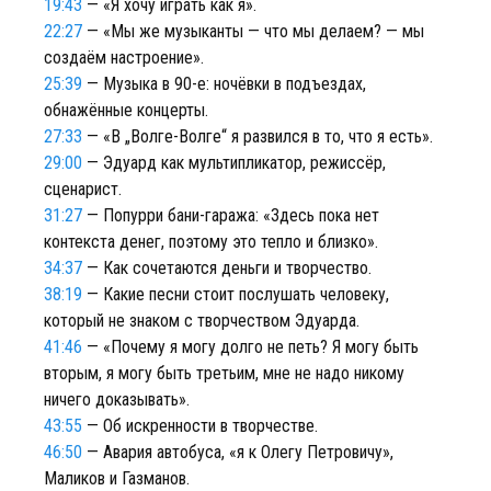
19:43
— «Я хочу играть как я».
22:27
— «Мы же музыканты — что мы делаем? — мы
создаём настроение».
25:39
— Музыка в 90-е: ночёвки в подъездах,
обнажённые концерты.
27:33
— «В „Волге-Волге“ я развился в то, что я есть».
29:00
— Эдуард как мультипликатор, режиссёр,
сценарист.
31:27
— Попурри бани-гаража: «Здесь пока нет
контекста денег, поэтому это тепло и близко».
34:37
— Как сочетаются деньги и творчество.
38:19
— Какие песни стоит послушать человеку,
который не знаком с творчеством Эдуарда.
41:46
— «Почему я могу долго не петь? Я могу быть
вторым, я могу быть третьим, мне не надо никому
ничего доказывать».
43:55
— Об искренности в творчестве.
46:50
— Авария автобуса, «я к Олегу Петровичу»,
Маликов и Газманов.