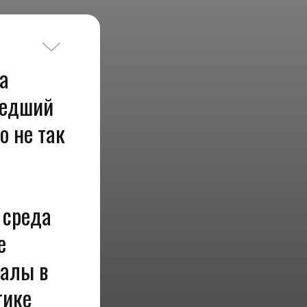
а
шедший
о не так
 среда
е
алы в
тике