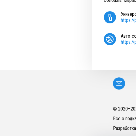
Обложка: Марис
Универ
https:/
Авто-с
https:/
© 2020–
20
Все о подк
Разработка