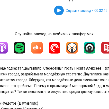
Слушать эпизод
•
00:32:42
Слушайте эпизод на любимых платформах:
де подкаста "Даугавпилс. Стереотипы" гость Никита Алексеев - ак
жизни города, разрабатывал молодёжную стратегию Даугапилса, на
триотом города. Обсудили, как молодёжные дела смешиваются с 
впилсе это проблема. Почему с организацией мероприятий беда, и м
нициатив? Также выяснили, что отсутствие среды для изучения лат
й Федотов (Даугавпилс)