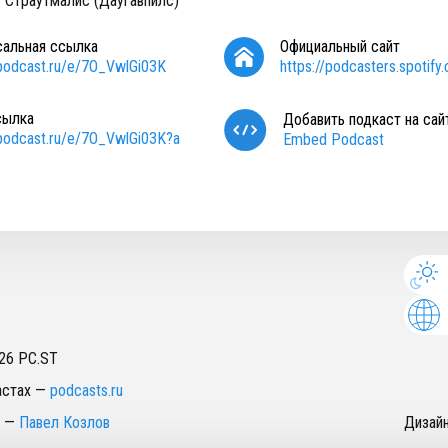
 Страутмалис (Даугавпилс)
сальная ссылка
Официальный сайт
/podcast.ru/e/7O_VwlGi03K
https://podcasters.spoti
сылка
Добавить подкаст на сай
/podcast.ru/e/7O_VwlGi03K?a
Embed Podcast
26
PC.ST
астах
—
podcasts.ru
—
Павел Козлов
Дизай