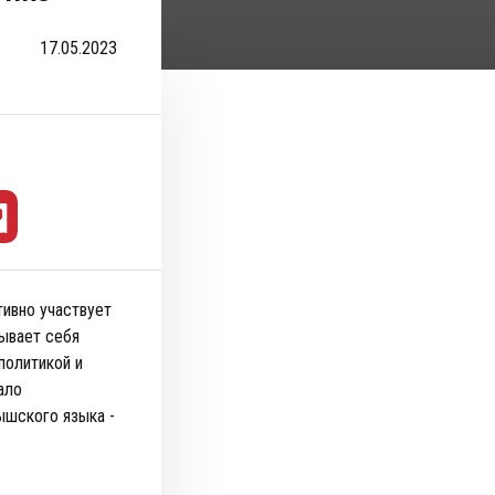
17.05.2023
тивно участвует
зывает себя
политикой и
ало
ышского языка -