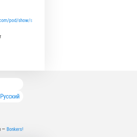
fy.com/pod/show/sergey-kuznecov
т
Русский
н
—
Bonkers!