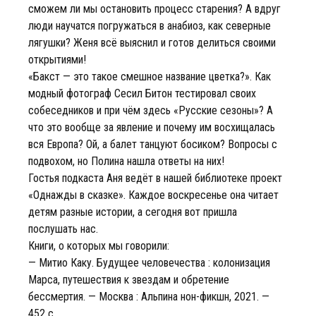
сможем ли мы остановить процесс старения? А вдруг
люди научатся погружаться в анабиоз, как северные
лягушки? Женя всё выяснил и готов делиться своими
открытиями!
«Бакст — это такое смешное название цветка?». Как
модный фотограф Сесил Битон тестировал своих
собеседников и при чём здесь «Русские сезоны»? А
что это вообще за явление и почему им восхищалась
вся Европа? Ой, а балет танцуют босиком? Вопросы с
подвохом, но Полина нашла ответы на них!
Гостья подкаста Аня ведёт в нашей библиотеке проект
«Однажды в сказке». Каждое воскресенье она читает
детям разные истории, а сегодня вот пришла
послушать нас.
Книги, о которых мы говорили:
— Митио Каку. Будущее человечества : колонизация
Марса, путешествия к звездам и обретение
бессмертия. — Москва : Альпина нон-фикшн, 2021. —
452 с.