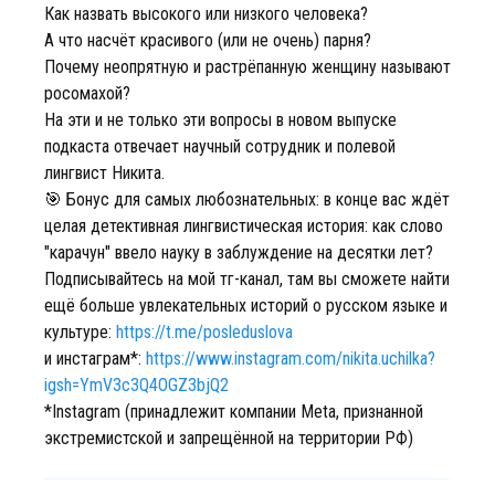
Как назвать высокого или низкого человека?
А что насчёт красивого (или не очень) парня?
Почему неопрятную и растрёпанную женщину называют
росомахой?
На эти и не только эти вопросы в новом выпуске
подкаста отвечает научный сотрудник и полевой
лингвист Никита.
🎯 Бонус для самых любознательных: в конце вас ждёт
целая детективная лингвистическая история: как слово
"карачун" ввело науку в заблуждение на десятки лет?
Подписывайтесь на мой тг-канал, там вы сможете найти
ещё больше увлекательных историй о русском языке и
культуре:
https://t.me/posleduslova
и инстаграм*:
https://www.instagram.com/nikita.uchilka?
igsh=YmV3c3Q4OGZ3bjQ2
*Instagram (принадлежит компании Meta, признанной
экстремистской и запрещённой на территории РФ)