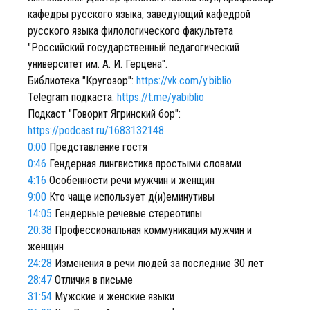
кафедры русского языка, заведующий кафедрой
русского языка филологического факультета
"Российский государственный педагогический
университет им. А. И. Герцена".
Библиотека "Кругозор":
https://vk.com/y.biblio
Telegram подкаста:
https://t.me/yabiblio
Подкаст "Говорит Ягринский бор":
https://podcast.ru/1683132148
0:00
Представление гостя
0:46
Гендерная лингвистика простыми словами
4:16
Особенности речи мужчин и женщин
9:00
Кто чаще использует д(и)еминутивы
14:05
Гендерные речевые стереотипы
20:38
Профессиональная коммуникация мужчин и
женщин
24:28
Изменения в речи людей за последние 30 лет
28:47
Отличия в письме
31:54
Мужские и женские языки