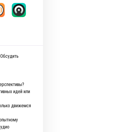
 Обсудить
перспективы?
тивных идей или
только движемся
 опытному
аудио