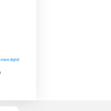
mave.digital
т