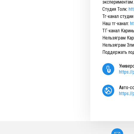
экспериментам.
Студия Толк:
htt
Тг-канал студии
Наш тг-канал:
h
ТГ-канал Карин
Нельзяграм Ка
Нельзяграм Эл
Поддержать по
Универ
https:/
Авто-с
https:/