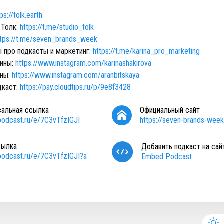
ps://tolk.earth
 Толк:
https://t.me/studio_tolk
ttps://t.me/seven_brands_week
ы про подкасты и маркетинг:
https://t.me/karina_pro_marketing
рины:
https://www.instagram.com/karinashakirova
ины:
https://www.instagram.com/aranbitskaya
дкаст:
https://pay.cloudtips.ru/p/9e8f3428
сальная ссылка
Официальный сайт
/podcast.ru/e/7C3vTfzIGJI
https://seven-brands-week.
сылка
Добавить подкаст на сай
/podcast.ru/e/7C3vTfzIGJI?a
Embed Podcast