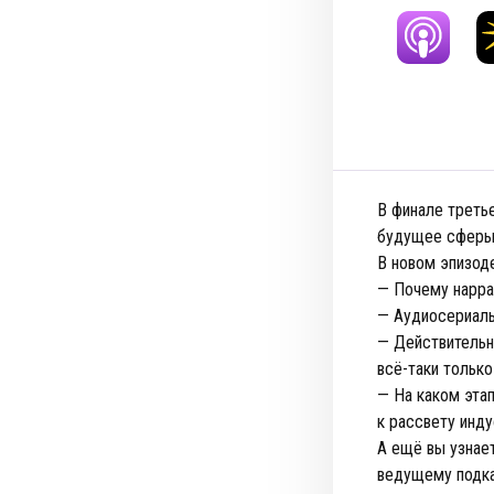
В финале треть
будущее сферы 
В новом эпизод
— Почему нарра
— Аудиосериалы
— Действительн
всё-таки только
— На каком эта
к рассвету инд
А ещё вы узнае
ведущему подка