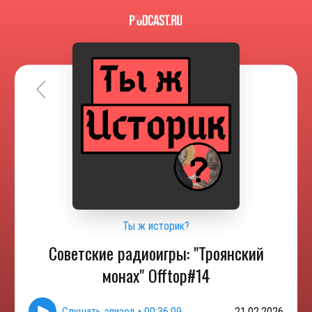
Ты ж историк?
Советские радиоигры: "Троянский
монах" Offtop#14
Слушать эпизод
•
00:36:09
21.02.2026