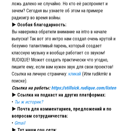
ложь далеко не случайно. Но кто её распроняет и
зачем? Сегодня вы узнаете об этом на примере
радиоигр во время войны.
► Особая благодарность:
Вы наверняка обратили внимание на intro в начале
выпуска! Так вот это интро нам создал очень крутой и
безумно талантливый парень, который создает
классную музыку и вообще работает со звуком!
RUDIQUE! Может создать практически что угодно,
пишите ему, если вам нужен звук для свои проектов!
Ссылка на личную страничку:
кликай
(Или rudikmkr в
поиске).
Ссылка на работы:
https://stillsick.rudique.com/listen
► Ссылка на подкаст на других платформах:
•
Ты ж историк?
► Почта для комментариев, предложений и по
вопросам сотрудничества:
•
Gmail
► Тут наши соц.сети: