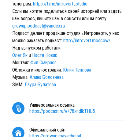
телеграм:
https://t.me/introvert_studio
Если вы хотите поделиться своей историей или задать
нам вопрос, пишите нам в соцсети или на почту
growup.podcast@yandex.ru
Подкаст делает продакшн-студия «Интроверт», у нас
можно заказать подкаст:
http://introvert.moscow/
Над выпуском работали:
Олег Ян
и
Настя Новик
Монтаж:
Фил Смирнов
Обложка и иллюстрации:
Юлия Теплова
Музыка:
Алина Болознева
SMM:
Лаура Булатова
Универсальная ссылка
https://podcast.ru/e/78xndlkTHU5
Официальный сайт
https://growup.mave.digital