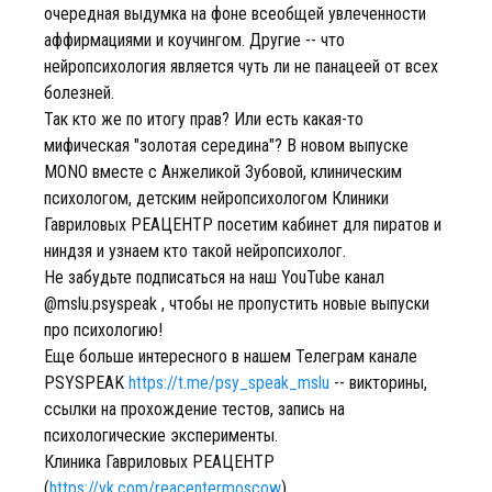
очередная выдумка на фоне всеобщей увлеченности
аффирмациями и коучингом. Другие -- что
нейропсихология является чуть ли не панацеей от всех
болезней.
Так кто же по итогу прав? Или есть какая-то
мифическая "золотая середина"? В новом выпуске
MONO вместе с Анжеликой Зубовой, клиническим
психологом, детским нейропсихологом Клиники
Гавриловых РЕАЦЕНТР посетим кабинет для пиратов и
ниндзя и узнаем кто такой нейропсихолог.
Не забудьте подписаться на наш YouTube канал
@mslu.psyspeak , чтобы не пропустить новые выпуски
про психологию!
Еще больше интересного в нашем Телеграм канале
PSYSPEAK
https://t.me/psy_speak_mslu
-- викторины,
ссылки на прохождение тестов, запись на
психологические эксперименты.
Клиника Гавриловых РЕАЦЕНТР
(
https://vk.com/reacentermoscow
)