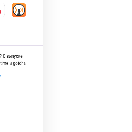
ё? В выпуске
time и gotcha
/