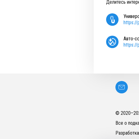
Делитесь интер
Универ
https:/
Авто-с
https:/
© 2020–
20
Все о подк
Разработка