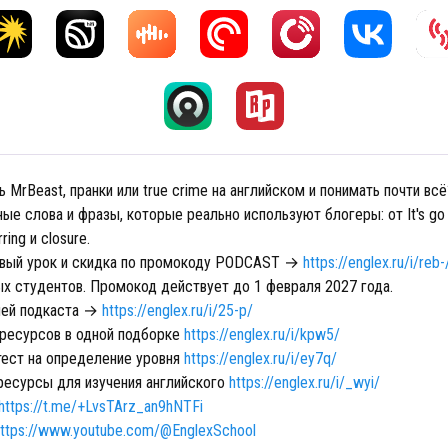
 MrBeast, пранки или true crime на английском и понимать почти вс
ые слова и фразы, которые реально используют блогеры: от It's go 
ring и closure.
рвый урок и скидка по промокоду PODCAST →
https://englex.ru/i/reb-
ых студентов. Промокод действует до 1 февраля 2027 года.
лей подкаста →
https://englex.ru/i/25-p/
ресурсов в одной подборке
https://englex.ru/i/kpw5/
ест на определение уровня
https://englex.ru/i/ey7q/
есурсы для изучения английского
https://englex.ru/i/_wyi/
https://t.me/+LvsTArz_an9hNTFi
https://www.youtube.com/@EnglexSchool