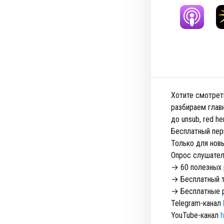
Хотите смотреть
разбираем главн
до unsub, red her
Бесплатный пе
Только для нов
Опрос слушате
→ 60 полезных 
→ Бесплатный т
→ Бесплатные р
Telegram-канал
YouTube-канал