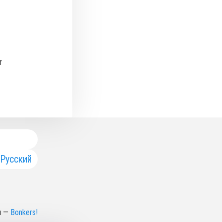
т
Русский
н
—
Bonkers!