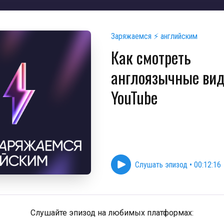
Заряжаемся ⚡ английским
Как смотреть
англоязычные вид
YouTube
Слушать эпизод
•
00:12:16
Слушайте эпизод на любимых платформах: