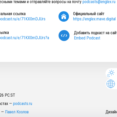
есными темами и отправляйте вопросы на почту
podcasts@englex.ru
сальная ссылка
Официальный сайт
/podcast.ru/e/71KX0mDJUrs
https://englex.mave.digital
сылка
Добавить подкаст на сай
/podcast.ru/e/71KX0mDJUrs?a
Embed Podcast
26
PC.ST
астах
—
podcasts.ru
—
Павел Козлов
Дизай