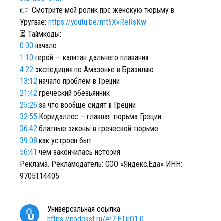
👉 Смотрите мой ролик про женскую тюрьму в
Уругвае:
https://youtu.be/mt5XvReRsKw
⏳ Таймкоды:
0:00
начало
1:10
герой — капитан дальнего плавания
4:22
экспедиция по Амазонке в Бразилию
13:12
начало проблем в Греции
21:42
греческий обезьянник
25:26
за что вообще сидят в Греции
32:55
Коридаллос – главная тюрьма Греции
36:42
блатные законы в греческой тюрьме
39:08
как устроен быт
56:41
чем закончилась история
Реклама. Рекламодатель: ООО «Яндекс.Еда» ИНН:
9705114405
Универсальная ссылка
https://podcast.ru/e/7.ETirO1.0