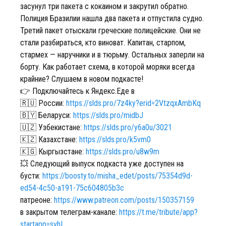
засунул три пакета с кокаином и закрутил обратно.
Полиция Бразилии нашла два пакета и отпустила судно.
Третий пакет отыскали греческие полицейские. Они не
стали разбираться, кто виноват. Капитан, старпом,
стармех — наручники и в тюрьму. Остальных заперли на
борту. Как работает схема, в которой моряки всегда
крайние? Слушаем в новом подкасте!
👉 Подключайтесь к Яндекс.Еде в
🇷🇺 России:
https://slds.pro/7z4ky?erid=2VtzqxAmbKq
🇧🇾 Беларуси:
https://slds.pro/midbJ
🇺🇿 Узбекистане:
https://slds.pro/y6a0u/3021
🇰🇿 Казахстане:
https://slds.pro/k5vm0
🇰🇬 Кыргызстане:
https://slds.pro/u8w9m
💥 Следующий выпуск подкаста уже доступен на
бусти:
https://boosty.to/misha_edet/posts/75354d9d-
ed54-4c50-a191-75c604805b3c
патреоне:
https://www.patreon.com/posts/150357159
в закрытом телеграм-канале:
https://t.me/tribute/app?
startapp=svhI