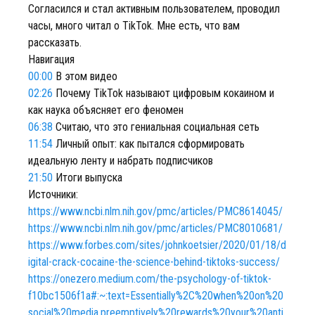
Согласился и стал активным пользователем, проводил
часы, много читал о TikTok. Мне есть, что вам
рассказать.
Навигация
00:00
В этом видео
02:26
Почему TikTok называют цифровым кокаином и
как наука объясняет его феномен
06:38
Считаю, что это гениальная социальная сеть
11:54
Личный опыт: как пытался сформировать
идеальную ленту и набрать подписчиков
21:50
Итоги выпуска
Источники:
https://www.ncbi.nlm.nih.gov/pmc/articles/PMC8614045/
https://www.ncbi.nlm.nih.gov/pmc/articles/PMC8010681/
https://www.forbes.com/sites/johnkoetsier/2020/01/18/d
igital-crack-cocaine-the-science-behind-tiktoks-success/
https://onezero.medium.com/the-psychology-of-tiktok-
f10bc1506f1a#:~:text=Essentially%2C%20when%20on%20
social%20media,preemptively%20rewards%20your%20anti