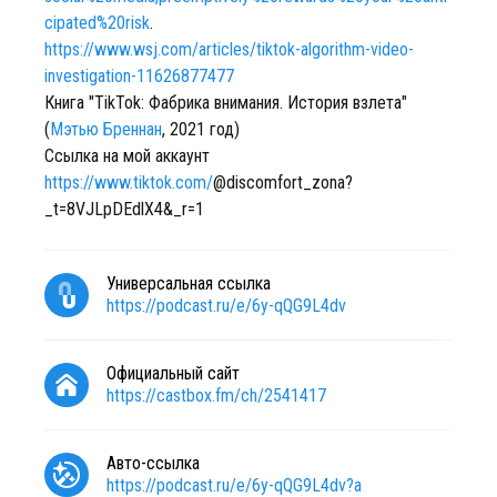
cipated%20risk
.
https://www.wsj.com/articles/tiktok-algorithm-video-
investigation-11626877477
Книга "TikTok: Фабрика внимания. История взлета"
(
Мэтью Бреннан
, 2021 год)
Ссылка на мой аккаунт
https://www.tiktok.com/
@discomfort_zona?
_t=8VJLpDEdlX4&_r=1
Универсальная ссылка
https://podcast.ru/e/6y-qQG9L4dv
Официальный сайт
https://castbox.fm/ch/2541417
Авто-ссылка
https://podcast.ru/e/6y-qQG9L4dv?a