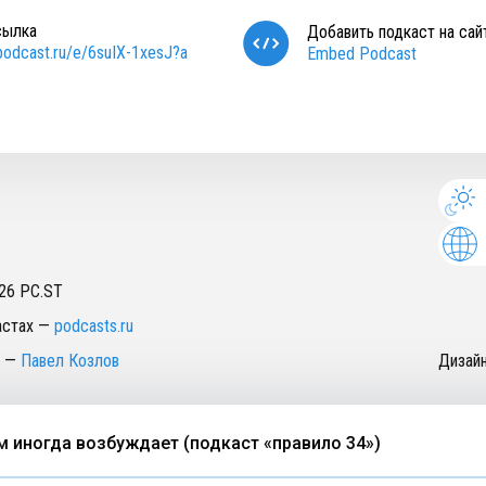
сылка
Добавить подкаст на сай
/podcast.ru/e/6suIX-1xesJ?a
Embed Podcast
26
PC.ST
астах
—
podcasts.ru
—
Павел Козлов
Дизай
иногда возбуждает (подкаст «правило 34»)