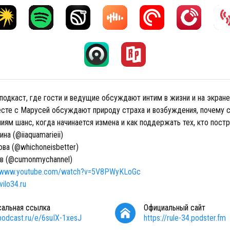
подкаст, где гости и ведущие обсуждают интим в жизни и на экране.
есте с Марусей обсуждают природу страха и возбуждения, почему с
ям шанс, когда начинается измена и как поддержать тех, кто постр
на (@iiaquamarieii)
ва (@whichoneisbetter)
в (@cumonmychannel)
//www.youtube.com/watch?v=5V8PWyKLoGc
vilo34.ru
сальная ссылка
Официальный сайт
/podcast.ru/e/6suIX-1xesJ
https://rule-34.podster.fm