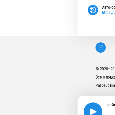
Авто-с
https:/
© 2020–
20
Все о подк
Разработка
Маруся Черничкина: почему трукрайм 