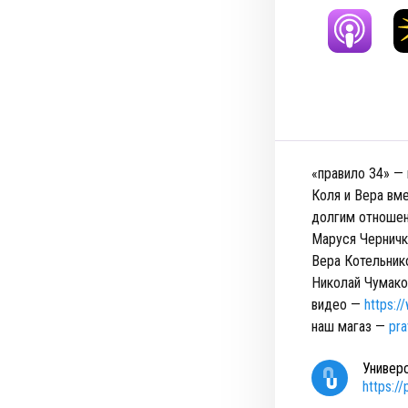
«правило 34» — 
Коля и Вера вм
долгим отношени
Маруся Чернички
Вера Котельнико
Николай Чумако
видео —
https:
наш магаз —
pra
Универ
https:/