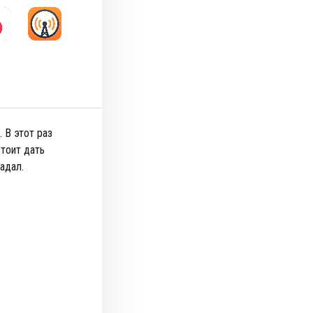
 В этот раз
тоит дать
адал.