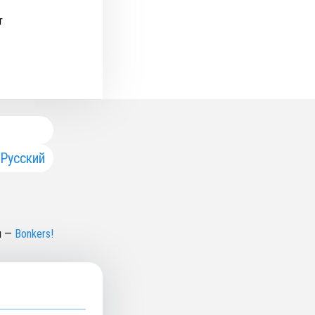
т
Русский
н
—
Bonkers!