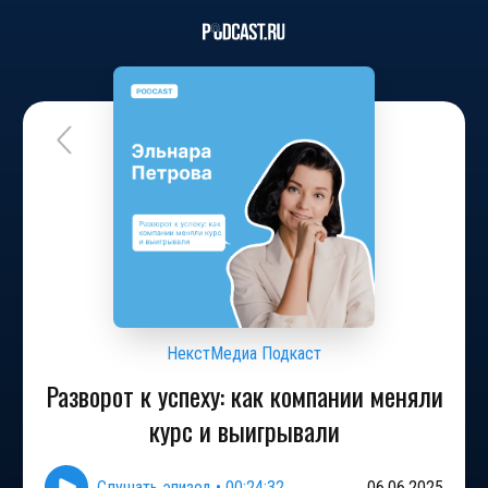
НекстМедиа Подкаст
Разворот к успеху: как компании меняли
курс и выигрывали
Слушать эпизод
•
00:24:32
06.06.2025