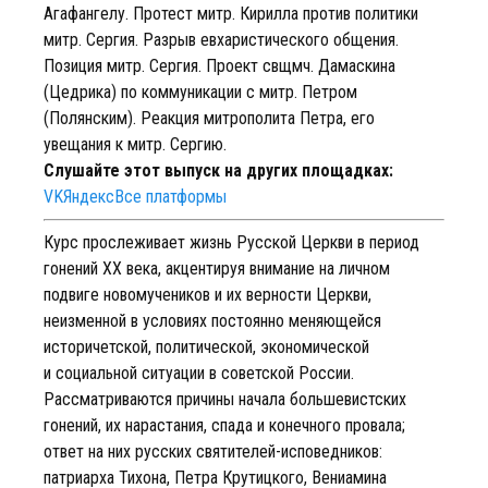
Агафангелу. Протест митр. Кирилла против политики
митр. Сергия. Разрыв евхаристического общения.
Позиция митр. Сергия. Проект свщмч. Дамаскина
(Цедрика) по коммуникации с митр. Петром
(Полянским). Реакция митрополита Петра, его
увещания к митр. Сергию.
Слушайте этот выпуск на других площадках:
VK
Яндекс
Все платформы
Курс прослеживает жизнь Русской Церкви в период
гонений XX века, акцентируя внимание на личном
подвиге новомучеников и их верности Церкви,
неизменной в условиях постоянно меняющейся
историчетской, политической, экономической
и социальной ситуации в советской России.
Рассматриваются причины начала большевистских
гонений, их нарастания, спада и конечного провала;
ответ на них русских святителей-исповедников:
патриарха Тихона, Петра Крутицкого, Вениамина